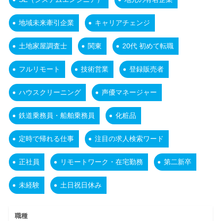
地域未来牽引企業
キャリアチェンジ
土地家屋調査士
関東
20代 初めて転職
フルリモート
技術営業
登録販売者
ハウスクリーニング
声優マネージャー
鉄道乗務員・船舶乗務員
化粧品
定時で帰れる仕事
注目の求人検索ワード
正社員
リモートワーク・在宅勤務
第二新卒
未経験
土日祝日休み
職種