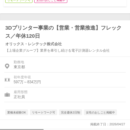
リモートワーク可
女性のおしごと掲載中
3Dプリンター事業の【営業・営業推進】フレック
ス／年休120日
オリックス・レンテック株式会社
【上場企業グループ】業界を牽引し続ける電子計測器レンタル会社
勤務地
東京都
初年度年収
597万～834万円
雇用形態
正社員
業種未経験OK
リモートワーク可
完全週休2日制
女性のおしごと掲載中
掲載終了日：2026/04/27