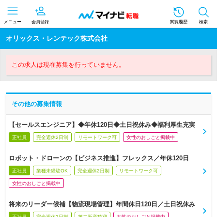
メニュー
会員登録
閲覧履歴
検索
オリックス・レンテック株式会社
この求人は現在募集を行っていません。
その他の募集情報
【セールスエンジニア】◆年休120日◆土日祝休み◆福利厚生充実
正社員
完全週休2日制
リモートワーク可
女性のおしごと掲載中
ロボット・ドローンの【ビジネス推進】フレックス／年休120日
正社員
業種未経験OK
完全週休2日制
リモートワーク可
女性のおしごと掲載中
将来のリーダー候補【物流現場管理】年間休日120日／土日祝休み
正社員
完全週休2日制
第二新卒歓迎
女性のおしごと掲載中