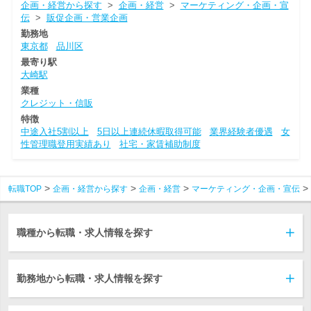
企画・経営から探す
>
企画・経営
>
マーケティング・企画・宣
伝
>
販促企画・営業企画
勤務地
東京都
品川区
最寄り駅
大崎駅
業種
クレジット・信販
特徴
中途入社5割以上
5日以上連続休暇取得可能
業界経験者優遇
女
性管理職登用実績あり
社宅・家賃補助制度
転職TOP
企画・経営から探す
企画・経営
マーケティング・企画・宣伝
職種から転職・求人情報を探す
勤務地から転職・求人情報を探す