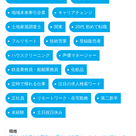
地域未来牽引企業
キャリアチェンジ
土地家屋調査士
関東
20代 初めて転職
フルリモート
技術営業
登録販売者
ハウスクリーニング
声優マネージャー
鉄道乗務員・船舶乗務員
化粧品
定時で帰れる仕事
注目の求人検索ワード
正社員
リモートワーク・在宅勤務
第二新卒
未経験
土日祝日休み
職種