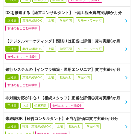
DXを推進する【経営コンサルタント】上流工程★賞与実績6か月分
正社員
業種未経験OK
上場
学歴不問
リモートワーク可
女性のおしごと掲載中
【デジタルマーケティング】頑張りは正当に評価！賞与実績6か月
正社員
業種未経験OK
上場
学歴不問
リモートワーク可
女性のおしごと掲載中
銀行システムの【インフラ構築・運用エンジニア】賞与実績6か月
正社員
業種未経験OK
上場
転勤なし
学歴不問
女性のおしごと掲載中
非対面対応が中心！【相続スタッフ】正当な評価◎賞与実績6か月
正社員
上場
学歴不問
女性のおしごと掲載中
未経験OK【経営コンサルタント】正当な評価◎賞与実績6か月分
正社員
職種・業種未経験OK
上場
転勤なし
学歴不問