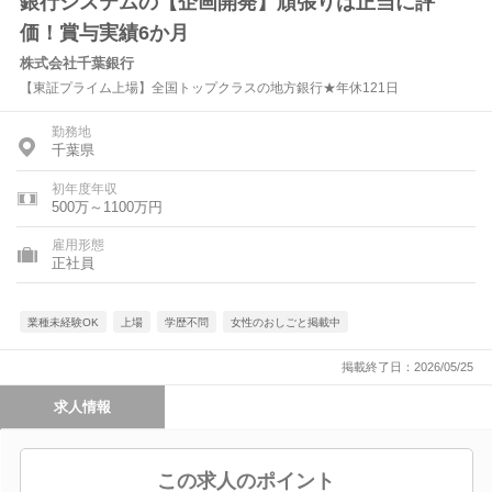
銀行システムの【企画開発】頑張りは正当に評
価！賞与実績6か月
株式会社千葉銀行
【東証プライム上場】全国トップクラスの地方銀行★年休121日
勤務地
千葉県
初年度年収
500万～1100万円
雇用形態
正社員
業種未経験OK
上場
学歴不問
女性のおしごと掲載中
掲載終了日：2026/05/25
求人情報
この求人のポイント