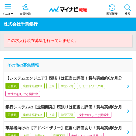
メニュー
会員登録
閲覧履歴
検索
株式会社千葉銀行
この求人は現在募集を行っていません。
その他の募集情報
【システムエンジニア】頑張りは正当に評価！賞与実績約6か月分
正社員
業種未経験OK
上場
学歴不問
リモートワーク可
女性のおしごと掲載中
銀行システムの【企画開発】頑張りは正当に評価！賞与実績6か月
正社員
業種未経験OK
上場
学歴不問
女性のおしごと掲載中
事業者向けの【アドバイザリー】正当な評価あり！賞与実績6か月
正社員
上場
転勤なし
学歴不問
女性のおしごと掲載中