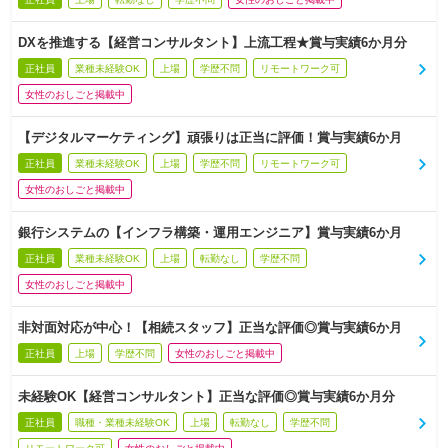
DXを推進する【経営コンサルタント】上流工程★賞与実績6か月分
正社員
業種未経験OK
上場
学歴不問
リモートワーク可
女性のおしごと掲載中
【デジタルマーケティング】頑張りは正当に評価！賞与実績6か月
正社員
業種未経験OK
上場
学歴不問
リモートワーク可
女性のおしごと掲載中
銀行システムの【インフラ構築・運用エンジニア】賞与実績6か月
正社員
業種未経験OK
上場
転勤なし
学歴不問
女性のおしごと掲載中
非対面対応が中心！【相続スタッフ】正当な評価◎賞与実績6か月
正社員
上場
学歴不問
女性のおしごと掲載中
未経験OK【経営コンサルタント】正当な評価◎賞与実績6か月分
正社員
職種・業種未経験OK
上場
転勤なし
学歴不問