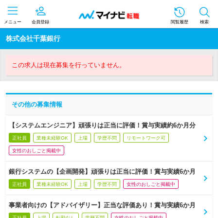
メニュー
会員登録
閲覧履歴
検索
株式会社千葉銀行
この求人は現在募集を行っていません。
その他の募集情報
【システムエンジニア】頑張りは正当に評価！賞与実績約6か月分
正社員
業種未経験OK
上場
学歴不問
リモートワーク可
女性のおしごと掲載中
銀行システムの【企画開発】頑張りは正当に評価！賞与実績6か月
正社員
業種未経験OK
上場
学歴不問
女性のおしごと掲載中
事業者向けの【アドバイザリー】正当な評価あり！賞与実績6か月
正社員
上場
転勤なし
学歴不問
女性のおしごと掲載中