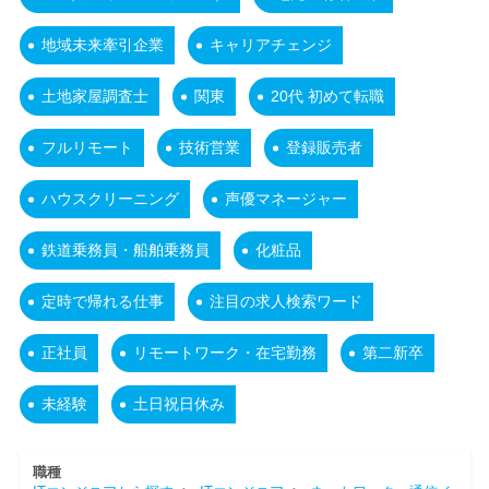
地域未来牽引企業
キャリアチェンジ
土地家屋調査士
関東
20代 初めて転職
フルリモート
技術営業
登録販売者
ハウスクリーニング
声優マネージャー
鉄道乗務員・船舶乗務員
化粧品
定時で帰れる仕事
注目の求人検索ワード
正社員
リモートワーク・在宅勤務
第二新卒
未経験
土日祝日休み
職種