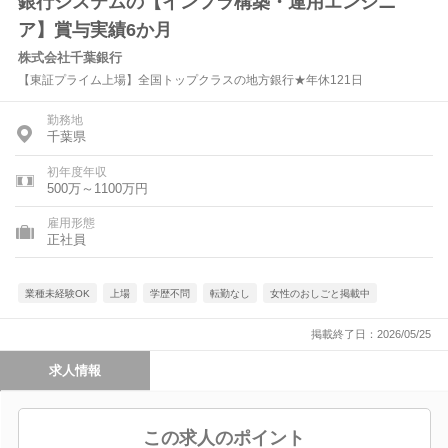
銀行システムの【インフラ構築・運用エンジニ
ア】賞与実績6か月
株式会社千葉銀行
【東証プライム上場】全国トップクラスの地方銀行★年休121日
勤務地
千葉県
初年度年収
500万～1100万円
雇用形態
正社員
業種未経験OK
上場
学歴不問
転勤なし
女性のおしごと掲載中
掲載終了日：2026/05/25
求人情報
この求人のポイント