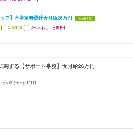
ッフ】基本定時退社★月給26万円
契約社員
学歴不問
女性のおしごと掲載中
に関する【サポート事務】★月給26万円
地方銀行★年休121日