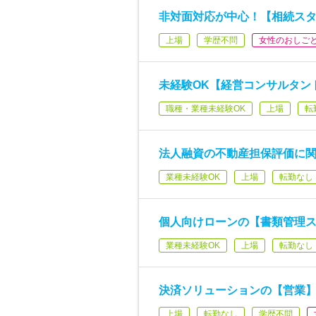
非対面対応が中心！【相続スタ
上場
学歴不問
女性のおしご
未経験OK【経営コンサルタン
職種・業種未経験OK
上場
転
法人融資の不動産担保評価に関
業種未経験OK
上場
転勤なし
個人向けローンの【書類管理ス
業種未経験OK
上場
転勤なし
決済ソリューションの【営業】
上場
転勤なし
学歴不問