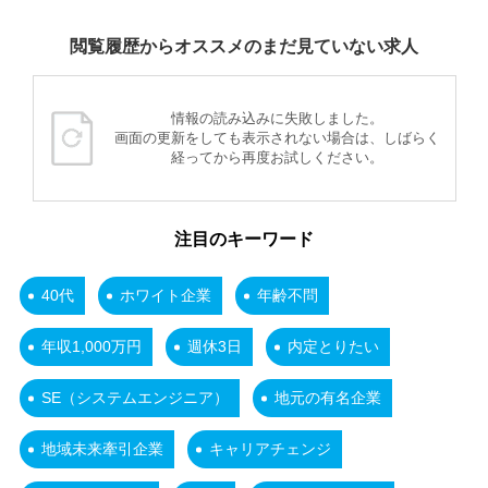
閲覧履歴からオススメのまだ見ていない求人
情報の読み込みに失敗しました。
画面の更新をしても表示されない場合は、しばらく
経ってから再度お試しください。
注目のキーワード
40代
ホワイト企業
年齢不問
年収1,000万円
週休3日
内定とりたい
SE（システムエンジニア）
地元の有名企業
地域未来牽引企業
キャリアチェンジ