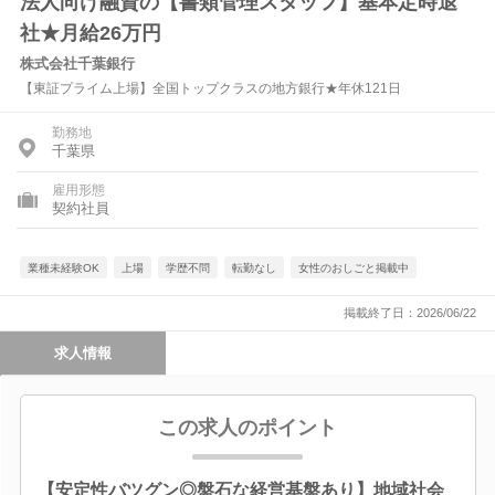
法人向け融資の【書類管理スタッフ】基本定時退
社★月給26万円
株式会社千葉銀行
【東証プライム上場】全国トップクラスの地方銀行★年休121日
勤務地
千葉県
雇用形態
契約社員
業種未経験OK
上場
学歴不問
転勤なし
女性のおしごと掲載中
掲載終了日：2026/06/22
求人情報
この求人のポイント
【安定性バツグン◎盤石な経営基盤あり】地域社会