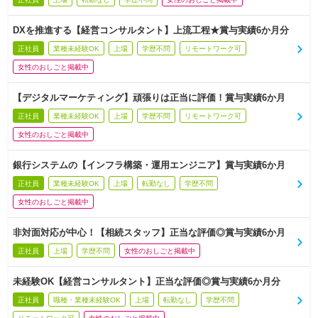
DXを推進する【経営コンサルタント】上流工程★賞与実績6か月分
正社員
業種未経験OK
上場
学歴不問
リモートワーク可
女性のおしごと掲載中
【デジタルマーケティング】頑張りは正当に評価！賞与実績6か月
正社員
業種未経験OK
上場
学歴不問
リモートワーク可
女性のおしごと掲載中
銀行システムの【インフラ構築・運用エンジニア】賞与実績6か月
正社員
業種未経験OK
上場
転勤なし
学歴不問
女性のおしごと掲載中
非対面対応が中心！【相続スタッフ】正当な評価◎賞与実績6か月
正社員
上場
学歴不問
女性のおしごと掲載中
未経験OK【経営コンサルタント】正当な評価◎賞与実績6か月分
正社員
職種・業種未経験OK
上場
転勤なし
学歴不問