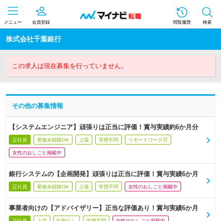
メニュー
会員登録
閲覧履歴
検索
株式会社千葉銀行
この求人は現在募集を行っていません。
その他の募集情報
【システムエンジニア】頑張りは正当に評価！賞与実績約6か月分
正社員
業種未経験OK
上場
学歴不問
リモートワーク可
女性のおしごと掲載中
銀行システムの【企画開発】頑張りは正当に評価！賞与実績6か月
正社員
業種未経験OK
上場
学歴不問
女性のおしごと掲載中
事業者向けの【アドバイザリー】正当な評価あり！賞与実績6か月
正社員
上場
転勤なし
学歴不問
女性のおしごと掲載中