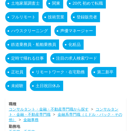
土地家屋調査士
関東
20代 初めて転職
フルリモート
技術営業
登録販売者
ハウスクリーニング
声優マネージャー
鉄道乗務員・船舶乗務員
化粧品
定時で帰れる仕事
注目の求人検索ワード
正社員
リモートワーク・在宅勤務
第二新卒
未経験
土日祝日休み
職種
コンサルタント・金融・不動産専門職から探す
>
コンサルタン
ト・金融・不動産専門職
>
金融系専門職（ミドル・バック・その
他）
>
金融事務
勤務地