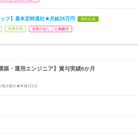
ッフ】基本定時退社★月給26万円
契約社員
学歴不問
女性のおしごと掲載中
構築・運用エンジニア】賞与実績6か月
地方銀行★年休121日