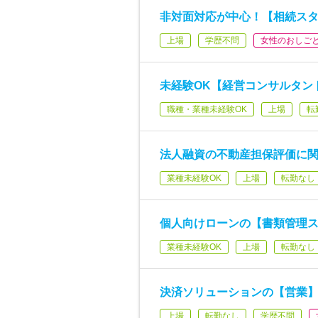
非対面対応が中心！【相続スタ
上場
学歴不問
女性のおしご
未経験OK【経営コンサルタン
職種・業種未経験OK
上場
転
法人融資の不動産担保評価に関
業種未経験OK
上場
転勤なし
個人向けローンの【書類管理ス
業種未経験OK
上場
転勤なし
決済ソリューションの【営業】
上場
転勤なし
学歴不問