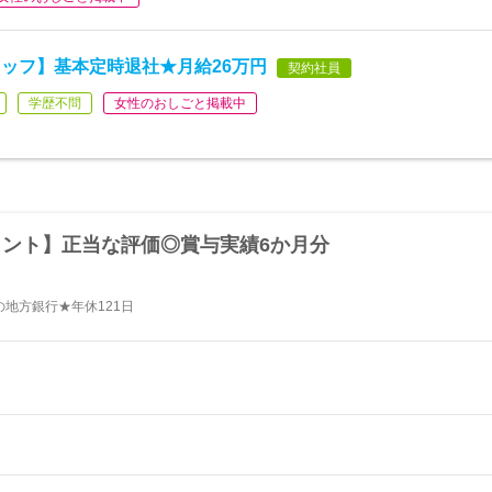
ッフ】基本定時退社★月給26万円
契約社員
学歴不問
女性のおしごと掲載中
タント】正当な評価◎賞与実績6か月分
地方銀行★年休121日