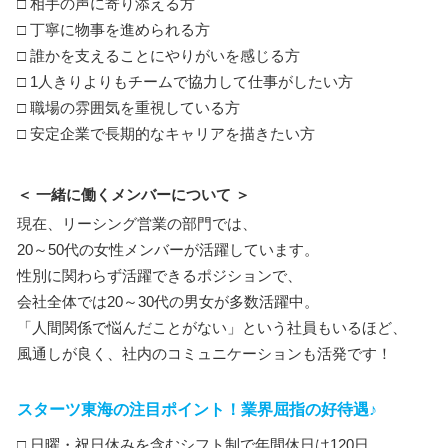
□ 相手の声に寄り添える方
□ 丁寧に物事を進められる方
□ 誰かを支えることにやりがいを感じる方
□ 1人きりよりもチームで協力して仕事がしたい方
□ 職場の雰囲気を重視している方
□ 安定企業で長期的なキャリアを描きたい方
＜ 一緒に働くメンバーについて ＞
現在、リーシング営業の部門では、
20～50代の女性メンバーが活躍しています。
性別に関わらず活躍できるポジションで、
会社全体では20～30代の男女が多数活躍中。
「人間関係で悩んだことがない」という社員もいるほど、
風通しが良く、社内のコミュニケーションも活発です！
スターツ東海の注目ポイント！業界屈指の好待遇♪
□ 日曜・祝日休みを含むシフト制で年間休日は120日