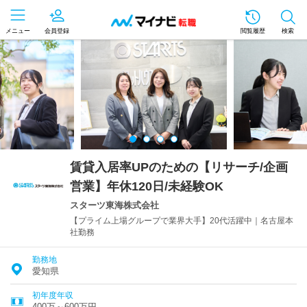
メニュー
会員登録
閲覧履歴
検索
賃貸入居率UPのための【リサーチ/企画
営業】年休120日/未経験OK
スターツ東海株式会社
【プライム上場グループで業界大手】20代活躍中｜名古屋本
社勤務
勤務地
愛知県
初年度年収
400万～600万円