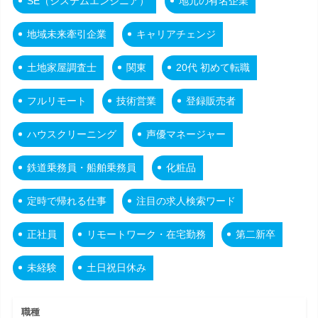
SE（システムエンジニア）
地元の有名企業
地域未来牽引企業
キャリアチェンジ
土地家屋調査士
関東
20代 初めて転職
フルリモート
技術営業
登録販売者
ハウスクリーニング
声優マネージャー
鉄道乗務員・船舶乗務員
化粧品
定時で帰れる仕事
注目の求人検索ワード
正社員
リモートワーク・在宅勤務
第二新卒
未経験
土日祝日休み
職種