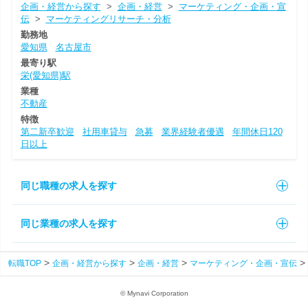
企画・経営から探す
>
企画・経営
>
マーケティング・企画・宣
伝
>
マーケティングリサーチ・分析
勤務地
愛知県
名古屋市
最寄り駅
栄(愛知県)駅
業種
不動産
特徴
第二新卒歓迎
社用車貸与
急募
業界経験者優遇
年間休日120
日以上
同じ職種の求人を探す
同じ業種の求人を探す
転職TOP
企画・経営から探す
企画・経営
マーケティング・企画・宣伝
© Mynavi Corporation