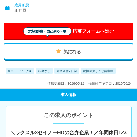
雇用形態
正社員
応募フォームへ進む
志望動機・自己PR不要
気になる
リモートワーク可
転勤なし
完全週休2日制
女性のおしごと掲載中
情報更新日：2026/05/12
掲載終了予定日：2026/08/24
求人情報
この求人のポイント
＼ラクスル×セイノーHDの合弁企業！／年間休日123