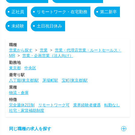
正社員
リモートワーク・在宅勤務
第二新卒
未経験
土日祝日休み
職種
営業から探す
>
営業
>
営業・代理店営業・ルートセールス・
MR
>
営業・企画営業（法人向け）
勤務地
東京都
中央区
最寄り駅
八丁堀(東京都)駅
茅場町駅
宝町(東京都)駅
業種
物流・倉庫
特徴
完全週休2日制
リモートワーク可
業界経験者優遇
転勤なし
社宅・家賃補助制度
同じ職種の求人を探す