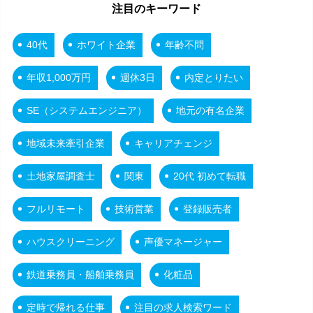
注目のキーワード
40代
ホワイト企業
年齢不問
年収1,000万円
週休3日
内定とりたい
SE（システムエンジニア）
地元の有名企業
地域未来牽引企業
キャリアチェンジ
土地家屋調査士
関東
20代 初めて転職
フルリモート
技術営業
登録販売者
ハウスクリーニング
声優マネージャー
鉄道乗務員・船舶乗務員
化粧品
定時で帰れる仕事
注目の求人検索ワード