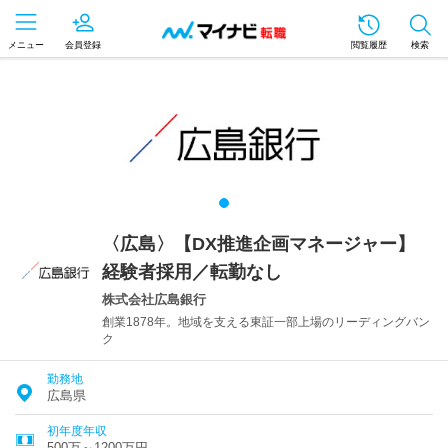
メニュー
会員登録
閲覧履歴
検索
〈広島〉【DX推進企画マネージャー】
経験者採用／転勤なし
株式会社広島銀行
創業1878年。地域を支える東証一部上場のリーディングバン
ク
勤務地
広島県
初年度年収
500万～1200万円