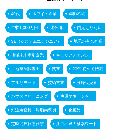
40代
ホワイト企業
年齢不問
年収1,000万円
週休3日
内定とりたい
SE（システムエンジニア）
地元の有名企業
地域未来牽引企業
キャリアチェンジ
土地家屋調査士
関東
20代 初めて転職
フルリモート
技術営業
登録販売者
ハウスクリーニング
声優マネージャー
鉄道乗務員・船舶乗務員
化粧品
定時で帰れる仕事
注目の求人検索ワード