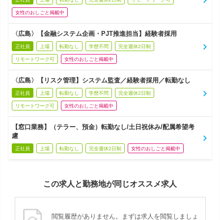
女性のおしごと掲載中
〈広島〉【金融システム企画・PJT推進担当】経験者採用
正社員
上場
転勤なし
学歴不問
完全週休2日制
リモートワーク可
女性のおしごと掲載中
〈広島〉【リスク管理】システム監査／経験者採用／転勤なし
正社員
上場
転勤なし
学歴不問
完全週休2日制
リモートワーク可
女性のおしごと掲載中
【窓口業務】（テラー、預金）転勤なし/土日祝休み/配属希望考
慮
正社員
上場
転勤なし
完全週休2日制
女性のおしごと掲載中
この求人と勤務地が同じオススメ求人
閲覧履歴がありません。まずは求人を閲覧しましょ