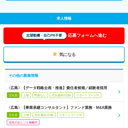
求人情報
応募フォームへ進む
志望動機・自己PR不要
気になる
その他の募集情報
〈広島〉【データ戦略企画・推進】責任者候補／経験者採用
正社員
上場
転勤なし
完全週休2日制
リモートワーク可
〈広島〉【事業承継コンサルタント】ファンド業務・M&A業務
正社員
上場
完全週休2日制
リモートワーク可
女性のおしごと掲載中