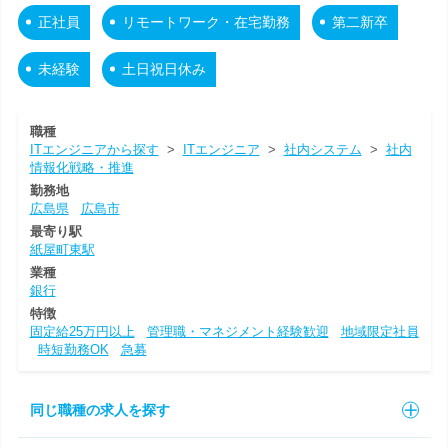
正社員
リモートワーク・在宅勤務
第二新卒
未経験
土日祝日休み
職種
ITエンジニアから探す
>
ITエンジニア
>
社内システム
>
社内
情報化戦略・推進
勤務地
広島県
広島市
最寄り駅
紙屋町東駅
業種
銀行
特徴
固定給25万円以上
管理職・マネジメント経験歓迎
地域限定社員
時短勤務OK
急募
同じ職種の求人を探す