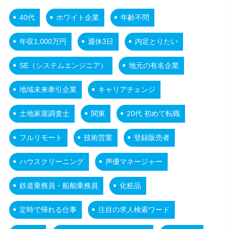
40代
ホワイト企業
年齢不問
年収1,000万円
週休3日
内定とりたい
SE（システムエンジニア）
地元の有名企業
地域未来牽引企業
キャリアチェンジ
土地家屋調査士
関東
20代 初めて転職
フルリモート
技術営業
登録販売者
ハウスクリーニング
声優マネージャー
鉄道乗務員・船舶乗務員
化粧品
定時で帰れる仕事
注目の求人検索ワード