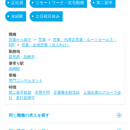
正社員
リモートワーク・在宅勤務
第二新卒
未経験
土日祝日休み
職種
営業から探す
>
営業
>
営業・代理店営業・ルートセールス・
MR
>
営業・企画営業（法人向け）
勤務地
群馬県
高崎市
最寄り駅
高崎駅
業種
専門コンサルタント
特徴
第二新卒歓迎
学歴不問
交通費全額支給
上場企業のグループ会
社
直行直帰可
同じ職種の求人を探す