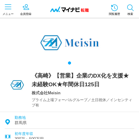
メニュー
会員登録
閲覧履歴
検索
《高崎》【営業】企業のDX化を支援★
未経験OK★年間休日125日
株式会社Meisin
プライム上場フォーバルグループ／土日祝休／インセンティ
ブ有
勤務地
群馬県
初年度年収
300万～500万円