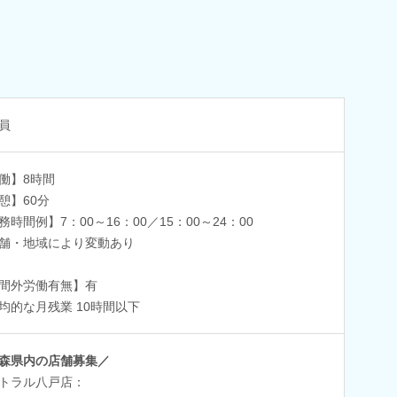
員
働】8時間
憩】60分
務時間例】7：00～16：00／15：00～24：00
舗・地域により変動あり
間外労働有無】有
均的な月残業 10時間以下
森県内の店舗募集／
トラル八戸店：