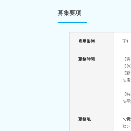
募集要項
雇用形態
正社
勤務時間
【実
【休
【勤
※店
【時
※平
勤務地
＼青
セン