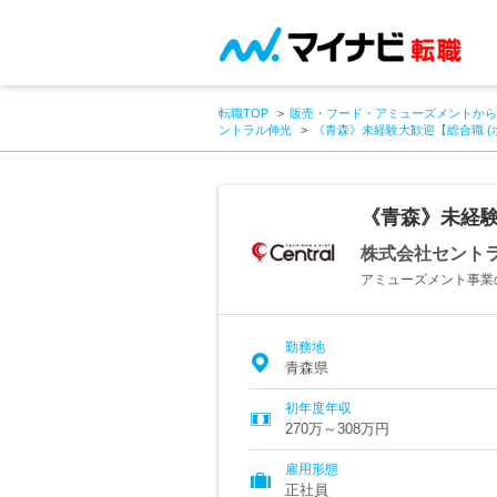
転職TOP
販売・フード・アミューズメントから
ントラル伸光
《青森》未経験大歓迎【総合職 (
《青森》未経験
株式会社セント
アミューズメント事業
勤務地
青森県
初年度年収
270万～308万円
雇用形態
正社員