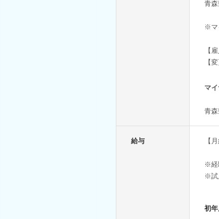
青森
※マ
【雇
【変
マイ
青森
給与
【月
※経
※試
初年