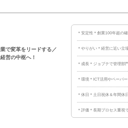
＊安定性＊創業100年超の
＊やりがい＊経営に近い立
企業で変革をリードする／
き経営の中枢へ！
＊成長＊ジョブテで管理部
＊環境＊ICT活用やペーパ
＊休日＊土日祝休＆年間休日
＊評価＊長期プロセス重視