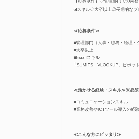
【応募条件】◇管理部門での業務
elスキル◇大卒以上◎長期的な
≪応募条件≫
■管理部門（人事・総務・経理・
■大卒以上
■Excelスキル
└SUMIFS、VLOOKUP、ピボ
≪活かせる経験・スキル≫※必須
■コミュニケーションスキル
■業務改善やICTツール導入の経
≪こんな方にピッタリ≫