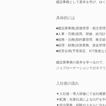
建設事務として基本を学び、ゆく
具体的には
■建設業事務(原価管理・発注管理
■人事・労務(採用、研修、給与計
■総務・法務(契約書管理、株主総
■経理・財務(決算業務、資金管理
■経営企画(予算策定、ICT推進な
建設業事務の基本を学べるので、
ジョブローテーションでゼネラリ
入社後の流れ
▼入社後：導入研修にて会社概要
▼配属：先輩社員によるOJTを
▼担当業務：経験やスキルに合わ