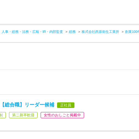
人事・総務・法務・広報・IR・内部監査
総務
株式会社西原衛生工業所
創業10
)◆【総合職】リーダー候補
正社員
制
第二新卒歓迎
女性のおしごと掲載中