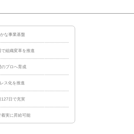
確かな事業基盤
場で組織変革を推進
門のプロへ育成
ーレス化を推進
127日で充実
で着実に昇給可能