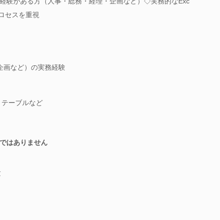
経験がある方（人事・総務・経理・企画など）◇実務的なExc
プロセスを重視
企画など）の実務経験
ットテーブルなど
ではありません
験