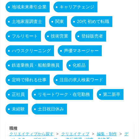
地域未来牽引企業
キャリアチェンジ
土地家屋調査士
関東
20代 初めて転職
フルリモート
技術営業
登録販売者
ハウスクリーニング
声優マネージャー
鉄道乗務員・船舶乗務員
化粧品
定時で帰れる仕事
注目の求人検索ワード
正社員
リモートワーク・在宅勤務
第二新卒
未経験
土日祝日休み
職種
クリエイティブから探す
>
クリエイティブ
>
編集・制作
>
デ