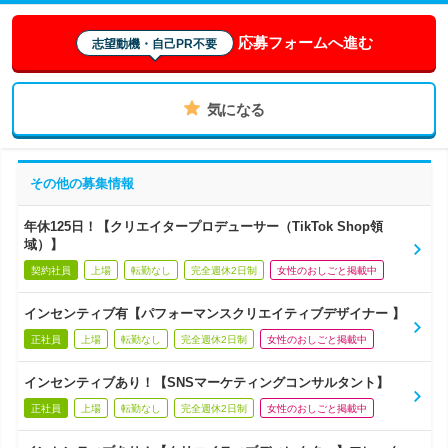
応募フォームへ進む
志望動機・自己PR不要
気になる
その他の募集情報
年休125日！【クリエイタープロデューサー（TikTok Shop領
域）】
契約社員
上場
転勤なし
完全週休2日制
女性のおしごと掲載中
インセンティブ有【パフォーマンスクリエイティブデザイナー 】
正社員
上場
転勤なし
完全週休2日制
女性のおしごと掲載中
インセンティブあり！【SNSマーケティングコンサルタント】
正社員
上場
転勤なし
完全週休2日制
女性のおしごと掲載中