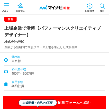
メニュー
会員登録
閲覧履歴
検索
新着
上場企業で活躍【パフォーマンスクリエイティブ
デザイナー】
株式会社AViC
創業から短期間で東証グロース上場を果たした成長企業
勤務地
東京都
初年度年収
400万～600万円
雇用形態
契約社員
応募フォームへ進む
志望動機・自己PR不要