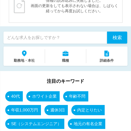
情報の読み込みに失敗しました。
画面の更新をしても表示されない場合は、しばらく
経ってから再度お試しください。
検索
どんな求人をお探しですか？
勤務地・本社
職種
詳細条件
注目のキーワード
40代
ホワイト企業
年齢不問
年収1,000万円
週休3日
内定とりたい
SE（システムエンジニア）
地元の有名企業