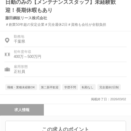
日勤のみの【メンテナンススタッフ】未経験歓
迎！長期休暇もあり
藤田鋼板リース株式会社
＃創業50年超の安定企業＃完全週休2日＃資格も会社が全額負担
勤務地
千葉県
初年度年収
400万～500万円
雇用形態
正社員
職種・業種未経験OK
第二新卒歓迎
学歴不問
転勤なし
完全週休2日制
掲載終了日：2026/03/02
求人情報
この求人のポイント