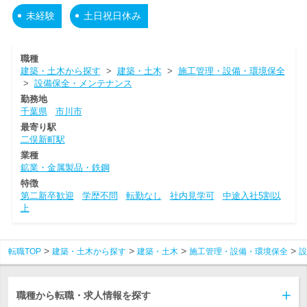
未経験
土日祝日休み
職種
建築・土木から探す
>
建築・土木
>
施工管理・設備・環境保全
>
設備保全・メンテナンス
勤務地
千葉県
市川市
最寄り駅
二俣新町駅
業種
鉱業・金属製品・鉄鋼
特徴
第二新卒歓迎
学歴不問
転勤なし
社内見学可
中途入社5割以
上
転職TOP
建築・土木から探す
建築・土木
施工管理・設備・環境保全
設
職種から転職・求人情報を探す