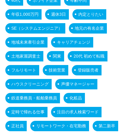
40代
ホワイト企業
年齢不問
年収1,000万円
週休3日
内定とりたい
SE（システムエンジニア）
地元の有名企業
地域未来牽引企業
キャリアチェンジ
土地家屋調査士
関東
20代 初めて転職
フルリモート
技術営業
登録販売者
ハウスクリーニング
声優マネージャー
鉄道乗務員・船舶乗務員
化粧品
定時で帰れる仕事
注目の求人検索ワード
正社員
リモートワーク・在宅勤務
第二新卒