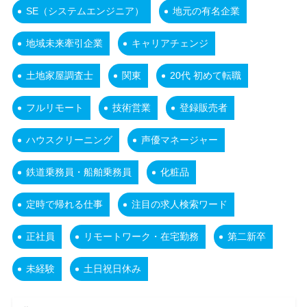
SE（システムエンジニア）
地元の有名企業
地域未来牽引企業
キャリアチェンジ
土地家屋調査士
関東
20代 初めて転職
フルリモート
技術営業
登録販売者
ハウスクリーニング
声優マネージャー
鉄道乗務員・船舶乗務員
化粧品
定時で帰れる仕事
注目の求人検索ワード
正社員
リモートワーク・在宅勤務
第二新卒
未経験
土日祝日休み