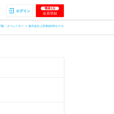
簡単1分
ログイン
会員登録
手配・オペレーター
株式会社上田東急REIホテル