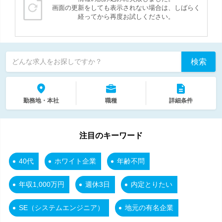
画面の更新をしても表示されない場合は、しばらく
経ってから再度お試しください。
検索
どんな求人をお探しですか？
勤務地・本社
職種
詳細条件
注目のキーワード
40代
ホワイト企業
年齢不問
年収1,000万円
週休3日
内定とりたい
SE（システムエンジニア）
地元の有名企業