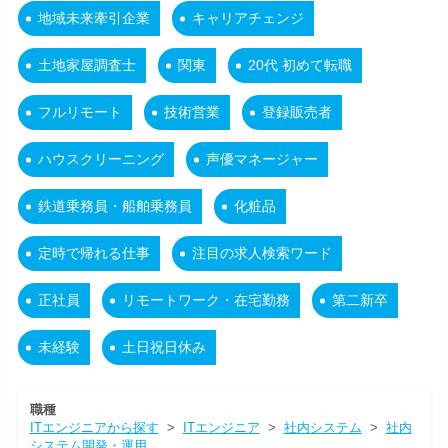
地域未来牽引企業
キャリアチェンジ
土地家屋調査士
関東
20代 初めて転職
フルリモート
技術営業
登録販売者
ハウスクリーニング
声優マネージャー
鉄道乗務員・船舶乗務員
化粧品
定時で帰れる仕事
注目の求人検索ワード
正社員
リモートワーク・在宅勤務
第二新卒
未経験
土日祝日休み
職種
ITエンジニアから探す
>
ITエンジニア
>
社内システム
>
社内
システム開発・運用