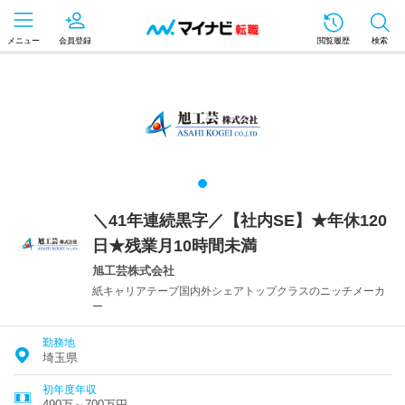
メニュー
会員登録
閲覧履歴
検索
＼41年連続黒字／【社内SE】★年休120
日★残業月10時間未満
旭工芸株式会社
紙キャリアテープ国内外シェアトップクラスのニッチメーカ
ー
勤務地
埼玉県
初年度年収
490万～700万円