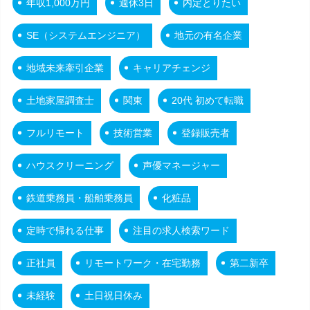
年収1,000万円
週休3日
内定とりたい
SE（システムエンジニア）
地元の有名企業
地域未来牽引企業
キャリアチェンジ
土地家屋調査士
関東
20代 初めて転職
フルリモート
技術営業
登録販売者
ハウスクリーニング
声優マネージャー
鉄道乗務員・船舶乗務員
化粧品
定時で帰れる仕事
注目の求人検索ワード
正社員
リモートワーク・在宅勤務
第二新卒
未経験
土日祝日休み