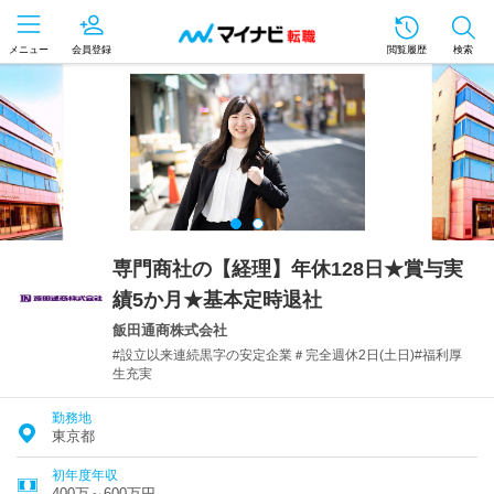
メニュー
会員登録
閲覧履歴
検索
専門商社の【経理】年休128日★賞与実
績5か月★基本定時退社
飯田通商株式会社
#設立以来連続黒字の安定企業＃完全週休2日(土日)#福利厚
生充実
勤務地
東京都
初年度年収
400万～600万円