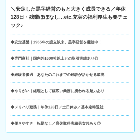
＼安定した黒字経営のもと大きく成長できる／年休
128日・残業ほぼなし…etc.充実の福利厚生も要チェ
ック♪
◆安定基盤｜1965年の設立以来、黒字経営を継続中！
◆専門商社｜国内外1600社以上との取引実績あり◎
◆経験者優遇｜あなたのこれまでの経験が活かせる環境
◆やりがい｜経理として幅広い業務に携われる魅力あり
◆メリハリ勤務｜年休128日／土日休み／基本定時退社
◆働きやすさ｜転勤なし／育休取得実績男女共あり◎