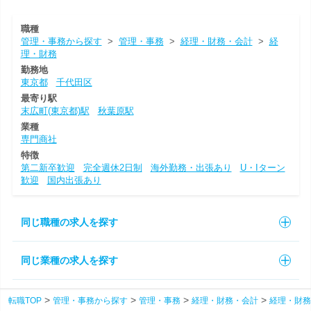
職種
管理・事務から探す
>
管理・事務
>
経理・財務・会計
>
経
理・財務
勤務地
東京都
千代田区
最寄り駅
末広町(東京都)駅
秋葉原駅
業種
専門商社
特徴
第二新卒歓迎
完全週休2日制
海外勤務・出張あり
U・Iターン
歓迎
国内出張あり
同じ職種の求人を探す
同じ業種の求人を探す
転職TOP
管理・事務から探す
管理・事務
経理・財務・会計
経理・財務