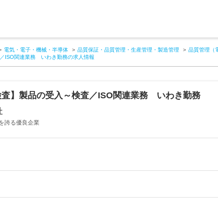
電気・電子・機械・半導体
品質保証・品質管理・生産管理・製造管理
品質管理（
／ISO関連業務 いわき勤務の求人情報
査】製品の受入～検査／ISO関連業務 いわき勤務
社
を誇る優良企業