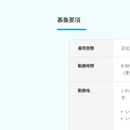
募集要項
雇用形態
正社
勤務時間
8:3
（実
勤務地
いわ
す。
い
い