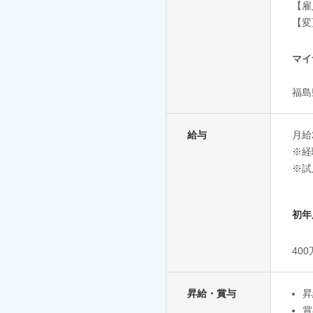
【雇
【変
マイ
福島
給与
月給
※経
※試
初年
40
昇給・賞与
昇
賞