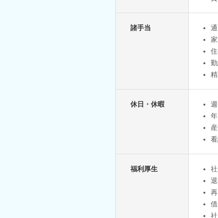
諸手当
通
家
住
勤
精
休日・休暇
週
年
産
看
福利厚生
社
退
再
借
社