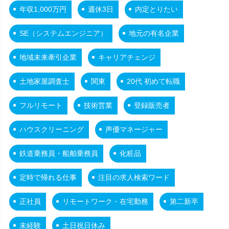
年収1,000万円
週休3日
内定とりたい
SE（システムエンジニア）
地元の有名企業
地域未来牽引企業
キャリアチェンジ
土地家屋調査士
関東
20代 初めて転職
フルリモート
技術営業
登録販売者
ハウスクリーニング
声優マネージャー
鉄道乗務員・船舶乗務員
化粧品
定時で帰れる仕事
注目の求人検索ワード
正社員
リモートワーク・在宅勤務
第二新卒
未経験
土日祝日休み