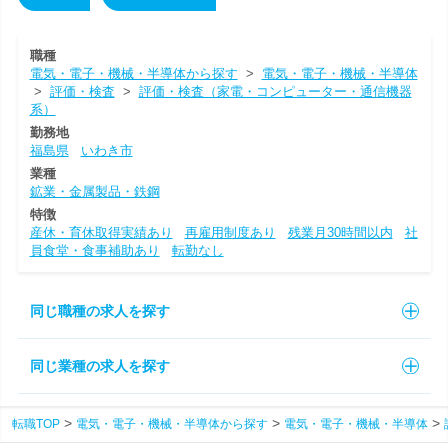
職種
電気・電子・機械・半導体から探す
>
電気・電子・機械・半導体
>
評価・検査
>
評価・検査（家電・コンピューター・通信機器
系）
勤務地
福島県
いわき市
業種
鉱業・金属製品・鉄鋼
特徴
産休・育休取得実績あり
再雇用制度あり
残業月30時間以内
社
員食堂・食事補助あり
転勤なし
同じ職種の求人を探す
同じ業種の求人を探す
転職TOP
電気・電子・機械・半導体から探す
電気・電子・機械・半導体