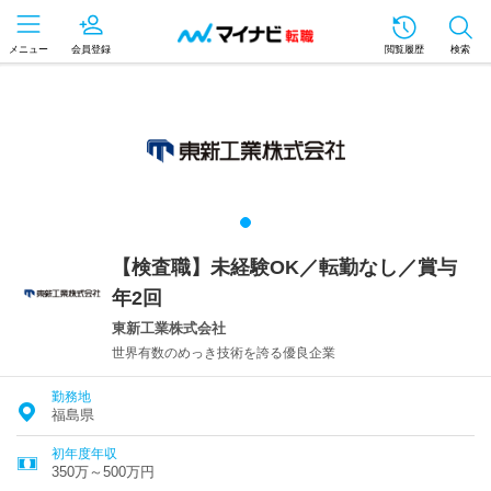
メニュー
会員登録
閲覧履歴
検索
【検査職】未経験OK／転勤なし／賞与
年2回
東新工業株式会社
世界有数のめっき技術を誇る優良企業
勤務地
福島県
初年度年収
350万～500万円