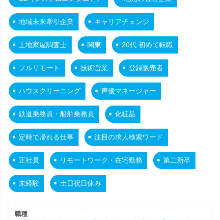
地域未来牽引企業
キャリアチェンジ
土地家屋調査士
関東
20代 初めて転職
フルリモート
技術営業
登録販売者
ハウスクリーニング
声優マネージャー
鉄道乗務員・船舶乗務員
化粧品
定時で帰れる仕事
注目の求人検索ワード
正社員
リモートワーク・在宅勤務
第二新卒
未経験
土日祝日休み
職種