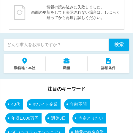
情報の読み込みに失敗しました。
画面の更新をしても表示されない場合は、しばらく
経ってから再度お試しください。
検索
どんな求人をお探しですか？
勤務地・本社
職種
詳細条件
注目のキーワード
40代
ホワイト企業
年齢不問
年収1,000万円
週休3日
内定とりたい
SE（システムエンジニア）
地元の有名企業