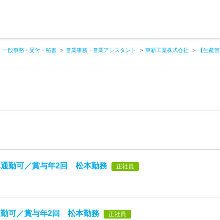
一般事務・受付・秘書
営業事務・営業アシスタント
東新工業株式会社
【生産管
通勤可／賞与年2回 松本勤務
正社員
勤可／賞与年2回 松本勤務
正社員