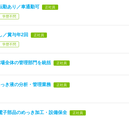
転勤あり／車通勤可
正社員
学歴不問
し／賞与年2回
正社員
学歴不問
工場全体の管理部門を統括
正社員
めっき液の分析・管理業務
正社員
電子部品のめっき加工・設備保全
正社員