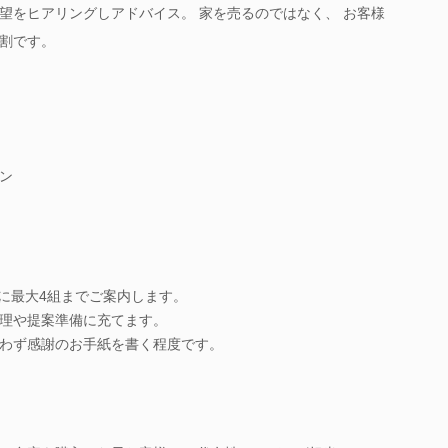
望をヒアリングしアドバイス。 家を売るのではなく、 お客様
割です。
ン
日に最大4組までご案内します。
理や提案準備に充てます。
わず感謝のお手紙を書く程度です。