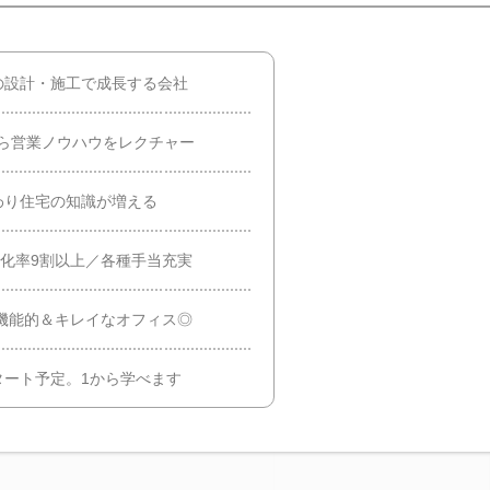
の設計・施工で成長する会社
ら営業ノウハウをレクチャー
わり住宅の知識が増える
消化率9割以上／各種手当充実
。機能的＆キレイなオフィス◎
タート予定。1から学べます