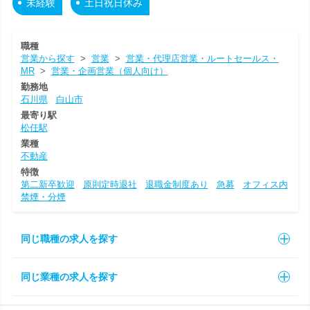
未経験
土日祝日休み
職種
営業から探す
>
営業
>
営業・代理店営業・ルートセールス・
MR
>
営業・企画営業（個人向け）
勤務地
石川県
白山市
最寄り駅
松任駅
業種
不動産
特徴
第二新卒歓迎
原則定時退社
退職金制度あり
急募
オフィス内
禁煙・分煙
同じ職種の求人を探す
同じ業種の求人を探す