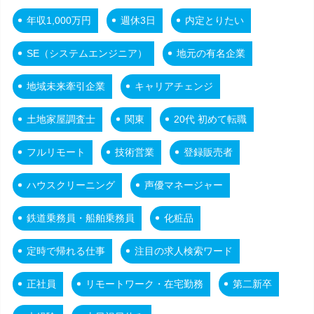
年収1,000万円
週休3日
内定とりたい
SE（システムエンジニア）
地元の有名企業
地域未来牽引企業
キャリアチェンジ
土地家屋調査士
関東
20代 初めて転職
フルリモート
技術営業
登録販売者
ハウスクリーニング
声優マネージャー
鉄道乗務員・船舶乗務員
化粧品
定時で帰れる仕事
注目の求人検索ワード
正社員
リモートワーク・在宅勤務
第二新卒