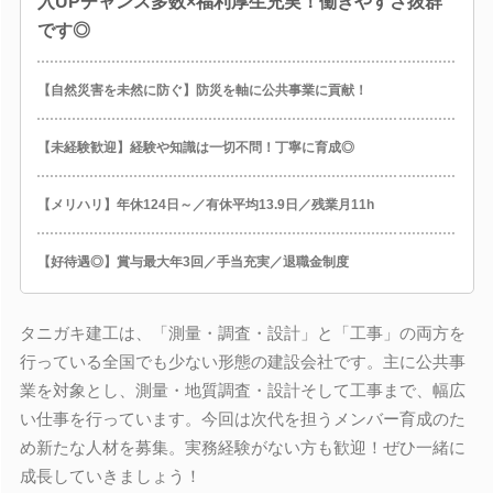
入UPチャンス多数×福利厚生充実！働きやすさ抜群
です◎
【自然災害を未然に防ぐ】防災を軸に公共事業に貢献！
【未経験歓迎】経験や知識は一切不問！丁寧に育成◎
【メリハリ】年休124日～／有休平均13.9日／残業月11h
【好待遇◎】賞与最大年3回／手当充実／退職金制度
タニガキ建工は、「測量・調査・設計」と「工事」の両方を
行っている全国でも少ない形態の建設会社です。主に公共事
業を対象とし、測量・地質調査・設計そして工事まで、幅広
い仕事を行っています。今回は次代を担うメンバー育成のた
め新たな人材を募集。実務経験がない方も歓迎！ぜひ一緒に
成長していきましょう！