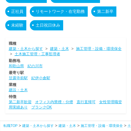
正社員
リモートワーク・在宅勤務
第二新卒
未経験
土日祝日休み
職種
建築・土木から探す
>
建築・土木
>
施工管理・設備・環境保全
>
土木施工管理・工事監理者
勤務地
和歌山県
紀の川市
最寄り駅
甘露寺前駅
紀伊小倉駅
業種
建設・土木
特徴
第二新卒歓迎
オフィス内禁煙・分煙
直行直帰可
女性管理職登
用実績あり
ブランクOK
転職TOP
建築・土木から探す
建築・土木
施工管理・設備・環境保全
土