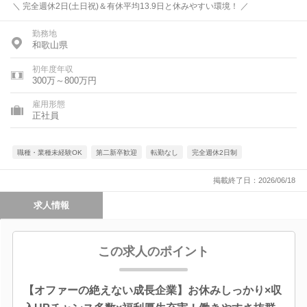
＼ 完全週休2日(土日祝)＆有休平均13.9日と休みやすい環境！ ／
勤務地
和歌山県
初年度年収
300万～800万円
雇用形態
正社員
職種・業種未経験OK
第二新卒歓迎
転勤なし
完全週休2日制
掲載終了日：2026/06/18
求人情報
この求人のポイント
【オファーの絶えない成長企業】お休みしっかり×収