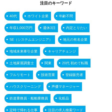
注目のキーワード
40代
ホワイト企業
年齢不問
年収1,000万円
週休3日
内定とりたい
SE（システムエンジニア）
地元の有名企業
地域未来牽引企業
キャリアチェンジ
土地家屋調査士
関東
20代 初めて転職
フルリモート
技術営業
登録販売者
ハウスクリーニング
声優マネージャー
鉄道乗務員・船舶乗務員
化粧品
定時で帰れる仕事
注目の求人検索ワード