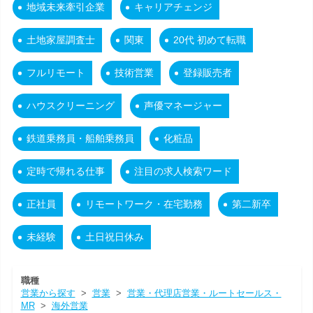
地域未来牽引企業
キャリアチェンジ
土地家屋調査士
関東
20代 初めて転職
フルリモート
技術営業
登録販売者
ハウスクリーニング
声優マネージャー
鉄道乗務員・船舶乗務員
化粧品
定時で帰れる仕事
注目の求人検索ワード
正社員
リモートワーク・在宅勤務
第二新卒
未経験
土日祝日休み
職種
営業から探す
>
営業
>
営業・代理店営業・ルートセールス・
MR
>
海外営業