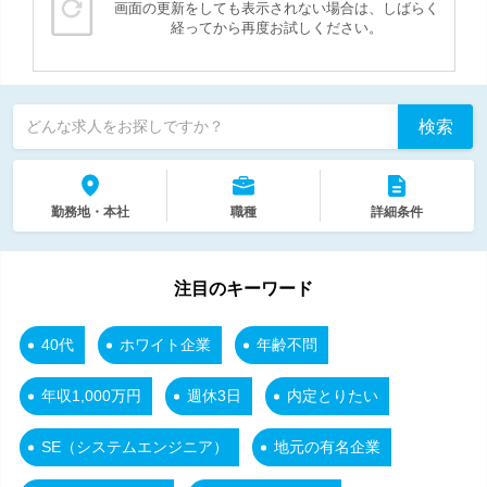
画面の更新をしても表示されない場合は、しばらく
経ってから再度お試しください。
検索
どんな求人をお探しですか？
勤務地・本社
職種
詳細条件
注目のキーワード
40代
ホワイト企業
年齢不問
年収1,000万円
週休3日
内定とりたい
SE（システムエンジニア）
地元の有名企業