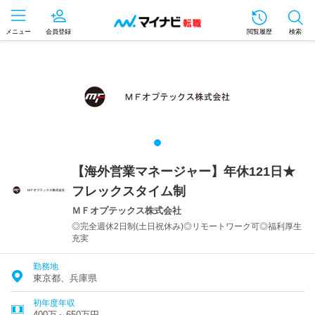
メニュー
会員登録
閲覧履歴
検索
【海外営業マネージャー】年休121日★
フレックスタイム制
ＭＦオプテックス株式会社
◎完全週休2日制(土日祝休み)◎リモートワーク可◎福利厚生
充実
勤務地
東京都、兵庫県
初年度年収
400万～650万円