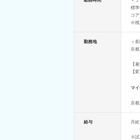
標準
コア
※残
勤務地
＜長
京都
【雇
【変
マイ
京都
給与
月給
※試