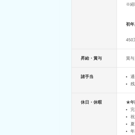
※経
初年
45
昇給・賞与
賞与
諸手当
通
残
休日・休暇
★年
完
祝
夏
年