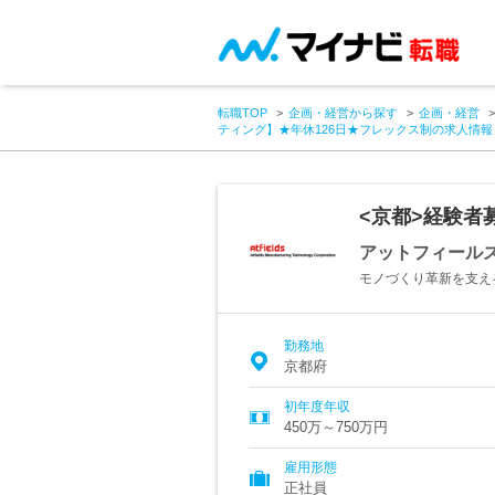
転職TOP
企画・経営から探す
企画・経営
ティング】★年休126日★フレックス制の求人情報
<京都>経験者
アットフィール
モノづくり革新を支え
勤務地
京都府
初年度年収
450万～750万円
雇用形態
正社員