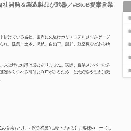
社開発＆製造製品が武器／#BtoB提案営業
手掛けている当社。世界に先駆けポリエステルひずみゲージ
られ、建築・土木、機械、自動車、船舶、航空機などあらゆ
、入社時に知識は必要ありません。実際、営業メンバーの多
基礎から学べる研修とOJTがあるため、営業経験や理系知識
。
込み営業もなし⇒"関係構築"に集中できる】お客様のニーズに