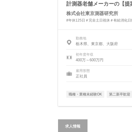
計測器老舗メーカーの【提案
株式会社東京測器研究所
#年休125日＃完全土日祝休＃有給消化日数
勤務地
栃木県、東京都、大阪府
初年度年収
400万～600万円
雇用形態
正社員
職種・業種未経験OK
第二新卒歓迎
求人情報