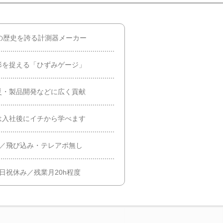
の歴史を誇る計測器メーカー
形を捉える「ひずみゲージ」
災・製品開発などに広く貢献
は入社後にイチから学べます
割／飛び込み・テレアポ無し
日祝休み／残業月20h程度