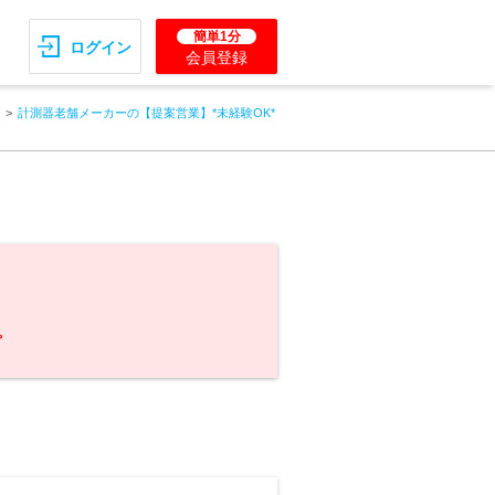
簡単1分
ログイン
会員登録
計測器老舗メーカーの【提案営業】*未経験OK*
。