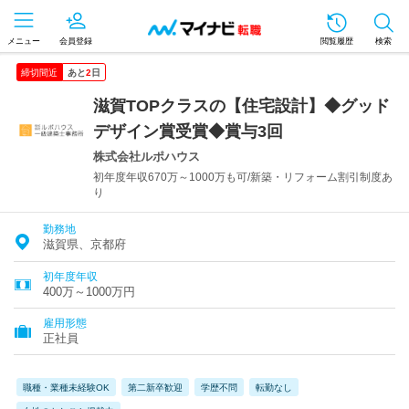
メニュー
会員登録
閲覧履歴
検索
締切間近
あと
2
日
滋賀TOPクラスの【住宅設計】◆グッド
デザイン賞受賞◆賞与3回
株式会社ルポハウス
初年度年収670万～1000万も可/新築・リフォーム割引制度あ
り
勤務地
滋賀県、京都府
初年度年収
400万～1000万円
雇用形態
正社員
職種・業種未経験OK
第二新卒歓迎
学歴不問
転勤なし