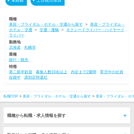
未経験
土日祝日休み
職種
美容・ブライダル・ホテル・交通から探す
>
美容・ブライダル・
ホテル・交通
>
交通・運輸
>
タクシードライバー・ハイヤード
ライバー
勤務地
北海道
札幌市
業種
旅行・観光
特徴
第二新卒歓迎
募集人数10名以上
内定まで2週間
育児中の社員
在籍中
原則定時退社
転職TOP
美容・ブライダル・ホテル・交通から探す
美容・ブライダル・ホ
職種から転職・求人情報を探す