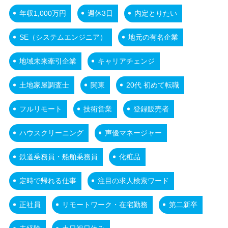
年収1,000万円
週休3日
内定とりたい
SE（システムエンジニア）
地元の有名企業
地域未来牽引企業
キャリアチェンジ
土地家屋調査士
関東
20代 初めて転職
フルリモート
技術営業
登録販売者
ハウスクリーニング
声優マネージャー
鉄道乗務員・船舶乗務員
化粧品
定時で帰れる仕事
注目の求人検索ワード
正社員
リモートワーク・在宅勤務
第二新卒