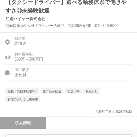
【タクシードライバー】選べる勤務体系で働きや
すさ◎未経験歓迎
江別ハイヤー株式会社
◎面接確約◎女性ドライバー活躍中｜電話問合せOK⇒011-846-6000
勤務地
北海道
初年度年収
350万～500万円
雇用形態
正社員
職種・業種未経験OK
第二新卒歓迎
学歴不問
転勤なし
女性のおしごと掲載中
掲載終了日：2026/06/22
求人情報