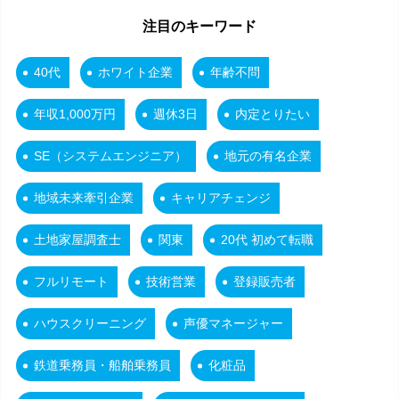
注目のキーワード
40代
ホワイト企業
年齢不問
年収1,000万円
週休3日
内定とりたい
SE（システムエンジニア）
地元の有名企業
地域未来牽引企業
キャリアチェンジ
土地家屋調査士
関東
20代 初めて転職
フルリモート
技術営業
登録販売者
ハウスクリーニング
声優マネージャー
鉄道乗務員・船舶乗務員
化粧品