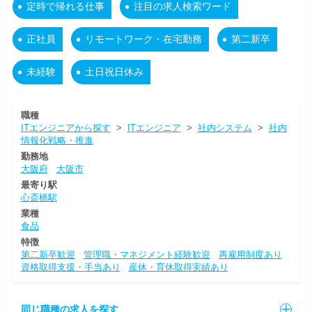
定時で帰れる仕事
注目の求人検索ワード
正社員
リモートワーク・在宅勤務
第二新卒
未経験
土日祝日休み
職種
ITエンジニアから探す
>
ITエンジニア
>
社内システム
>
社内
情報化戦略・推進
勤務地
大阪府
大阪市
最寄り駅
心斎橋駅
業種
食品
特徴
第二新卒歓迎
管理職・マネジメント経験歓迎
再雇用制度あり
資格取得支援・手当あり
産休・育休取得実績あり
同じ職種の求人を探す