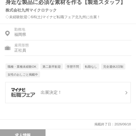
身近な製品に必須な素材を作る【製造スタッフ】
株式会社九州マイクロテック
◇未経験歓迎◇6/6(土)マイナビ転職フェア北九州に出展！
勤務地
福岡県
雇用形態
正社員
職種・業種未経験OK
第二新卒歓迎
学歴不問
転勤なし
完全週休2日制
女性のおしごと掲載中
出展決定！
掲載終了日：2026/06/18
求人情報