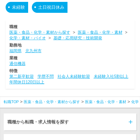
未経験
土日祝日休み
職種
医薬・食品・化学・素材から探す
>
医薬・食品・化学・素材
>
化学・素材・バイオ
>
基礎・応用研究・技術開発
勤務地
福岡県
北九州市
業種
通信機器
特徴
第二新卒歓迎
学歴不問
社会人未経験歓迎
未経験入社5割以上
年間休日120日以上
転職TOP
医薬・食品・化学・素材から探す
医薬・食品・化学・素材
化学
職種から転職・求人情報を探す