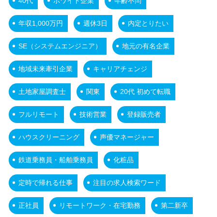
40代
ホワイト企業
年齢不問
年収1,000万円
週休3日
内定とりたい
SE（システムエンジニア）
地元の有名企業
地域未来牽引企業
キャリアチェンジ
土地家屋調査士
関東
20代 初めて転職
フルリモート
技術営業
登録販売者
ハウスクリーニング
声優マネージャー
鉄道乗務員・船舶乗務員
化粧品
定時で帰れる仕事
注目の求人検索ワード
正社員
リモートワーク・在宅勤務
第二新卒