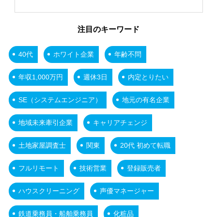
注目のキーワード
40代
ホワイト企業
年齢不問
年収1,000万円
週休3日
内定とりたい
SE（システムエンジニア）
地元の有名企業
地域未来牽引企業
キャリアチェンジ
土地家屋調査士
関東
20代 初めて転職
フルリモート
技術営業
登録販売者
ハウスクリーニング
声優マネージャー
鉄道乗務員・船舶乗務員
化粧品