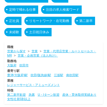
定時で帰れる仕事
注目の求人検索ワード
正社員
リモートワーク・在宅勤務
第二新卒
未経験
土日祝日休み
職種
営業から探す
>
営業
>
営業・代理店営業・ルートセールス・
MR
>
営業・企画営業（法人向け）
勤務地
大阪府
吹田市
最寄り駅
豊津(大阪府)駅
吹田(阪急線)駅
江坂駅
南吹田駅
業種
レジャーサービス・アミューズメント
特徴
第二新卒歓迎
急募
U・Iターン歓迎
産休・育休取得実績あり
女性社員5割以上