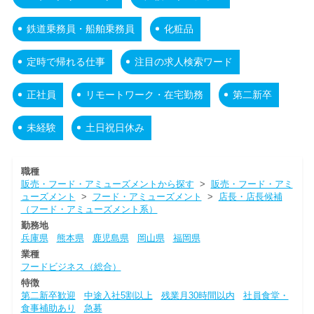
鉄道乗務員・船舶乗務員
化粧品
定時で帰れる仕事
注目の求人検索ワード
正社員
リモートワーク・在宅勤務
第二新卒
未経験
土日祝日休み
職種
販売・フード・アミューズメントから探す
>
販売・フード・アミ
ューズメント
>
フード・アミューズメント
>
店長・店長候補
（フード・アミューズメント系）
勤務地
兵庫県
熊本県
鹿児島県
岡山県
福岡県
業種
フードビジネス（総合）
特徴
第二新卒歓迎
中途入社5割以上
残業月30時間以内
社員食堂・
食事補助あり
急募