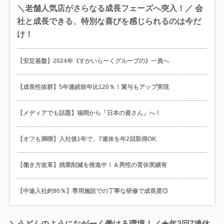
＼老舗人気店がさらなる成長フェーズへ突入！／ 会
社と成長できる、特別な喜びを感じられるのは今だ
け！
【安定基盤】2024年《すかいらーくグループの》一員へ
【成長性抜群】5年連続前年比120％！賞与もアップ実現
【メディアでも話題】福岡から「日本の資さん」へ！
【オフも満喫】入社後1年で、7連休を年2回取得OK
【働き方改革】残業削減を推進中！＆男性の育休実績有
【中途入社約90％】専用施設での丁寧な研修で成長度◎
＼うどんのようにながーく働ける環境！／★年2回7連休