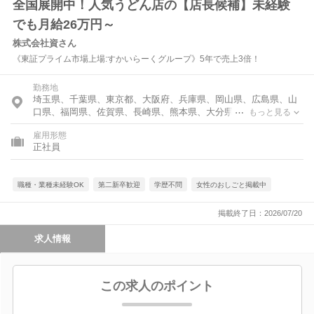
全国展開中！人気うどん店の【店長候補】未経験
でも月給26万円～
株式会社資さん
《東証プライム市場上場:すかいらーくグループ》5年で売上3倍！
勤務地
埼玉県、千葉県、東京都、大阪府、兵庫県、岡山県、広島県、山
口県、福岡県、佐賀県、長崎県、熊本県、大分県、宮崎県、鹿児
もっと見る
島県
雇用形態
正社員
職種・業種未経験OK
第二新卒歓迎
学歴不問
女性のおしごと掲載中
掲載終了日：2026/07/20
求人情報
この求人のポイント