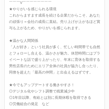
￣￣￣V￣￣￣￣￣￣￣￣
★やりがいを感じられる環境
これからますます成長を続ける企業だからこそ、あなた
の頑張り＝会社の成長に直結。売り上げが上がるほど賞
与も上がるため、やりがいを感じられます。
★温かな人間関係
「人が好き」という社員が多く、忙しい時間帯でも自然
とフォローし合える、温かさが魅力。休憩時間にはプラ
イベートな話で盛り上がったり、年末に育休を取得する
男性店長のためにエリア全体の社員が協力し合ったり、
同僚を超えた「最高の仲間」と出会えるはずです。
★今でもアップデートする働きやすさ！
◎デジタル化やシフト調整で残業減少中
◎1年目以降、有給とは別に長期休暇を取得できる
◎労働組合の発足 など