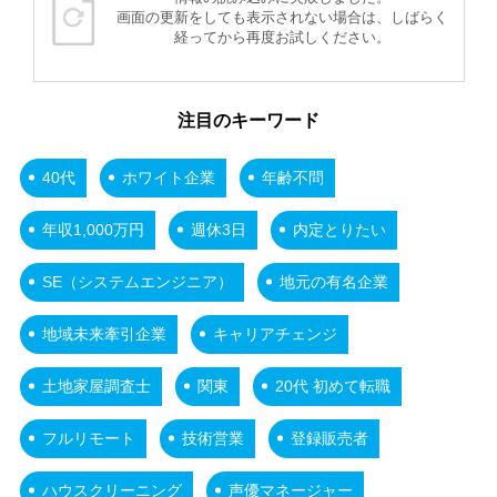
画面の更新をしても表示されない場合は、しばらく
経ってから再度お試しください。
注目のキーワード
40代
ホワイト企業
年齢不問
年収1,000万円
週休3日
内定とりたい
SE（システムエンジニア）
地元の有名企業
地域未来牽引企業
キャリアチェンジ
土地家屋調査士
関東
20代 初めて転職
フルリモート
技術営業
登録販売者
ハウスクリーニング
声優マネージャー