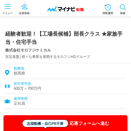
メニュー
会員登録
閲覧履歴
検索
経験者歓迎！【工場長候補】部長クラス ★家族手
当・住宅手当
株式会社モロフジケミカル
安定基盤│様々な事業を展開するモロフジHDグループ
勤務地
群馬県
初年度年収
600万～700万円
雇用形態
正社員
応募フォームへ進む
志望動機・自己PR不要