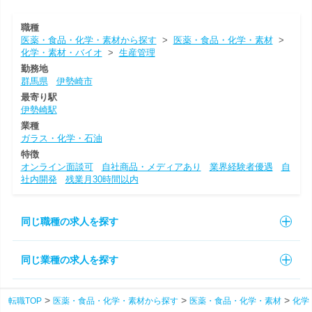
職種
医薬・食品・化学・素材から探す
>
医薬・食品・化学・素材
>
化学・素材・バイオ
>
生産管理
勤務地
群馬県
伊勢崎市
最寄り駅
伊勢崎駅
業種
ガラス・化学・石油
特徴
オンライン面談可
自社商品・メディアあり
業界経験者優遇
自
社内開発
残業月30時間以内
同じ職種の求人を探す
同じ業種の求人を探す
転職TOP
医薬・食品・化学・素材から探す
医薬・食品・化学・素材
化学