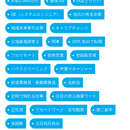
年収1,000万円
週休3日
内定とりたい
SE（システムエンジニア）
地元の有名企業
地域未来牽引企業
キャリアチェンジ
土地家屋調査士
関東
20代 初めて転職
フルリモート
技術営業
登録販売者
ハウスクリーニング
声優マネージャー
鉄道乗務員・船舶乗務員
化粧品
定時で帰れる仕事
注目の求人検索ワード
正社員
リモートワーク・在宅勤務
第二新卒
未経験
土日祝日休み