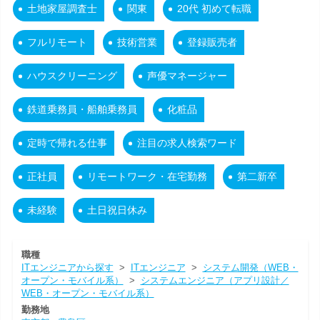
土地家屋調査士
関東
20代 初めて転職
フルリモート
技術営業
登録販売者
ハウスクリーニング
声優マネージャー
鉄道乗務員・船舶乗務員
化粧品
定時で帰れる仕事
注目の求人検索ワード
正社員
リモートワーク・在宅勤務
第二新卒
未経験
土日祝日休み
職種
ITエンジニアから探す
>
ITエンジニア
>
システム開発（WEB・
オープン・モバイル系）
>
システムエンジニア（アプリ設計／
WEB・オープン・モバイル系）
勤務地