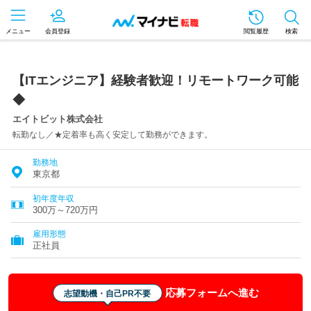
メニュー
会員登録
閲覧履歴
検索
【ITエンジニア】経験者歓迎！リモートワーク可能
◆
エイトビット株式会社
転勤なし／★定着率も高く安定して勤務ができます。
勤務地
東京都
初年度年収
300万～720万円
雇用形態
正社員
応募フォームへ進む
志望動機・自己PR不要