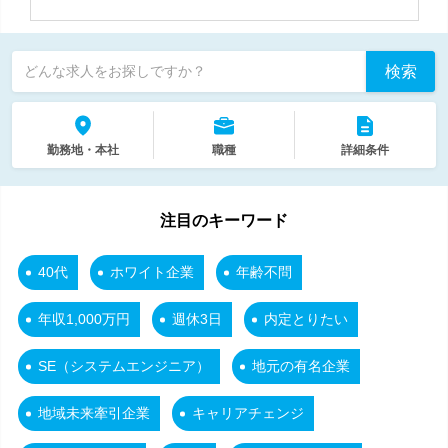
検索
どんな求人をお探しですか？
勤務地・本社
職種
詳細条件
注目のキーワード
40代
ホワイト企業
年齢不問
年収1,000万円
週休3日
内定とりたい
SE（システムエンジニア）
地元の有名企業
地域未来牽引企業
キャリアチェンジ