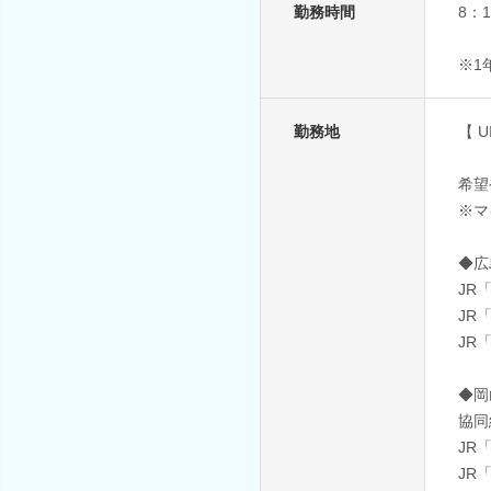
勤務時間
8：
※1
勤務地
【 
希望
※マ
◆広
JR
JR
JR
◆岡
協同
JR
JR