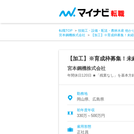
転職TOP
技能工・設備・配送・農林水産 他か
宮本鋼機株式会社
【加工】※育成枠募集！未経
【加工】※育成枠募集！未
宮本鋼機株式会社
年間休日120日 ★「残業なし」を基本
勤務地
岡山県、広島県
初年度年収
330万～500万円
雇用形態
正社員