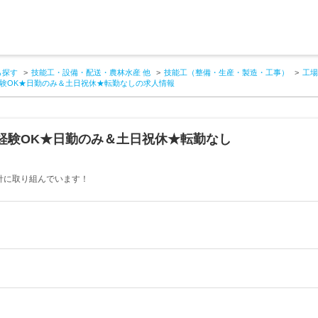
ら探す
技能工・設備・配送・農林水産 他
技能工（整備・生産・製造・工事）
工場
験OK★日勤のみ＆土日祝休★転勤なしの求人情報
経験OK★日勤のみ＆土日祝休★転勤なし
方針に取り組んでいます！