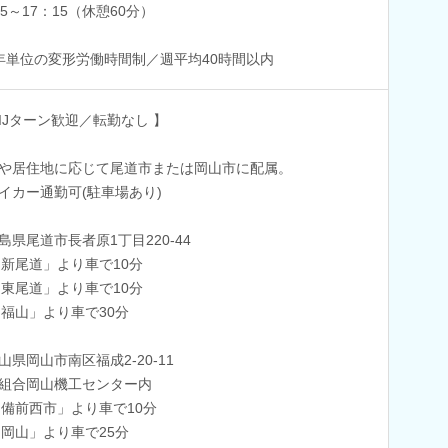
15～17：15（休憩60分）
年単位の変形労働時間制／週平均40時間以内
UIJターン歓迎／転勤なし 】
や居住地に応じて尾道市または岡山市に配属。
イカー通勤可(駐車場あり)
島県尾道市長者原1丁目220-44
「新尾道」より車で10分
「東尾道」より車で10分
「福山」より車で30分
山県岡山市南区福成2-20-11
組合岡山機工センター内
「備前西市」より車で10分
「岡山」より車で25分