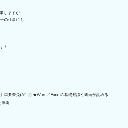
事しますが、
ターの仕事にも
す！
】◎要普免(AT可) ★Word／Excelの基礎知識や図面が読める
を推奨