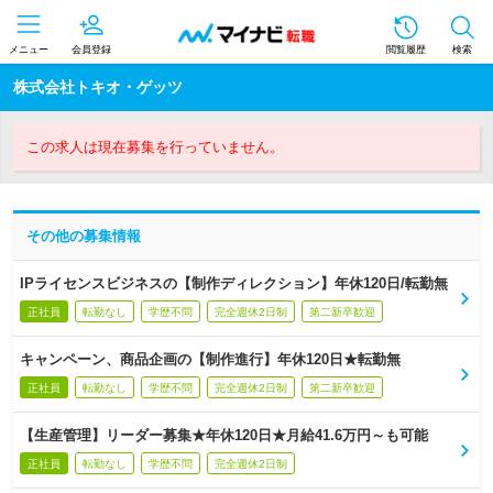
メニュー
会員登録
閲覧履歴
検索
株式会社トキオ・ゲッツ
この求人は現在募集を行っていません。
その他の募集情報
IPライセンスビジネスの【制作ディレクション】年休120日/転勤無
正社員
転勤なし
学歴不問
完全週休2日制
第二新卒歓迎
キャンペーン、商品企画の【制作進行】年休120日★転勤無
正社員
転勤なし
学歴不問
完全週休2日制
第二新卒歓迎
【生産管理】リーダー募集★年休120日★月給41.6万円～も可能
正社員
転勤なし
学歴不問
完全週休2日制