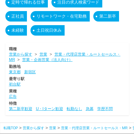
定時で帰れる仕事
注目の求人検索ワード
正社員
リモートワーク・在宅勤務
第二新卒
未経験
土日祝日休み
職種
営業から探す
>
営業
>
営業・代理店営業・ルートセールス・
MR
>
営業・企画営業（法人向け）
勤務地
東京都
新宿区
最寄り駅
初台駅
業種
広告
特徴
第二新卒歓迎
U・Iターン歓迎
転勤なし
急募
学歴不問
転職TOP
営業から探す
営業
営業・代理店営業・ルートセールス・MR