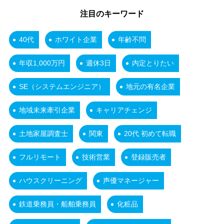
注目のキーワード
40代
ホワイト企業
年齢不問
年収1,000万円
週休3日
内定とりたい
SE（システムエンジニア）
地元の有名企業
地域未来牽引企業
キャリアチェンジ
土地家屋調査士
関東
20代 初めて転職
フルリモート
技術営業
登録販売者
ハウスクリーニング
声優マネージャー
鉄道乗務員・船舶乗務員
化粧品