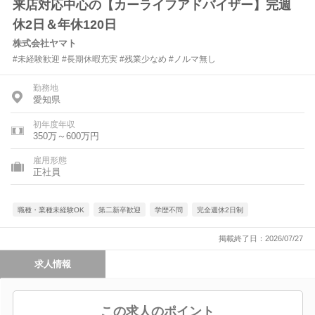
来店対応中心の【カーライフアドバイザー】完週
休2日＆年休120日
株式会社ヤマト
#未経験歓迎 #長期休暇充実 #残業少なめ #ノルマ無し
勤務地
愛知県
初年度年収
350万～600万円
雇用形態
正社員
職種・業種未経験OK
第二新卒歓迎
学歴不問
完全週休2日制
掲載終了日：2026/07/27
求人情報
この求人のポイント