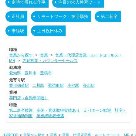
定時で帰れる仕事
注目の求人検索ワード
正社員
リモートワーク・在宅勤務
第二新卒
未経験
土日祝日休み
職種
営業から探す
>
営業
>
営業・代理店営業・ルートセールス・
MR
>
内勤営業・カウンターセールス
勤務地
愛知県
豊川市
豊橋市
最寄り駅
豊川稲荷駅
二川駅
諏訪町駅
小池駅
長山駅
業種
専門店（自動車関連）
特徴
第二新卒歓迎
産休・育休取得実績あり
U・Iターン歓迎
社宅・
家賃補助制度
業界経験者優遇
転職TOP
営業から探す
営業
営業・代理店営業・ルートセールス・MR