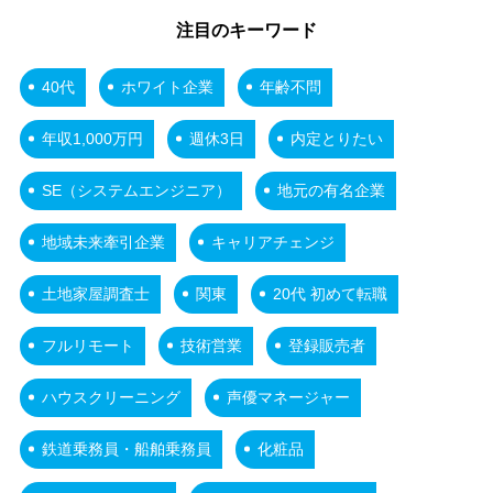
注目のキーワード
40代
ホワイト企業
年齢不問
年収1,000万円
週休3日
内定とりたい
SE（システムエンジニア）
地元の有名企業
地域未来牽引企業
キャリアチェンジ
土地家屋調査士
関東
20代 初めて転職
フルリモート
技術営業
登録販売者
ハウスクリーニング
声優マネージャー
鉄道乗務員・船舶乗務員
化粧品