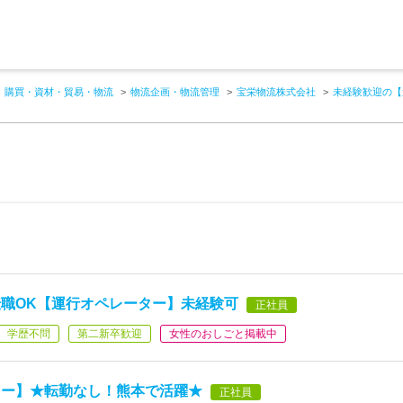
購買・資材・貿易・物流
物流企画・物流管理
宝栄物流株式会社
未経験歓迎の【
職OK【運行オペレーター】未経験可
正社員
学歴不問
第二新卒歓迎
女性のおしごと掲載中
ター】★転勤なし！熊本で活躍★
正社員