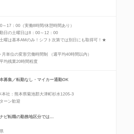
00～17：00（実働8時間/休憩時間あり）
勤日の土曜日は8：00～12：00
曜は基本AMのみ！シフト次第では別日にも取得可！★
ヶ月単位の変形労働時間制 （週平均40時間以内）
平均残業20時間程度
本募集／転勤なし・マイカー通勤OK
本本社：熊本県菊池郡大津町杉水1205-3
Iターン歓迎
ナビ転職の勤務地区分では…
県