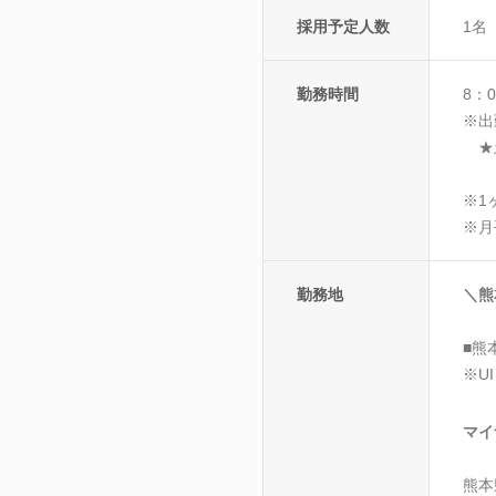
採用予定人数
1名
勤務時間
8：
※出
★土
※1
※月
勤務地
＼熊
■熊
※U
マイ
熊本