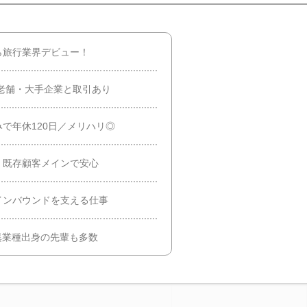
ら旅行業界デビュー！
の老舗・大手企業と取引あり
で年休120日／メリハリ◎
・既存顧客メインで安心
インバウンドを支える仕事
異業種出身の先輩も多数