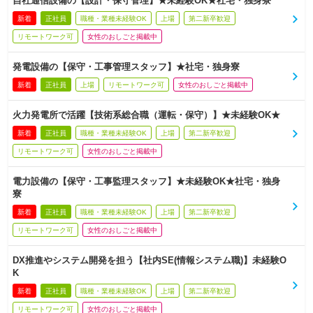
自社通信設備の【設計・保守管理】★未経験OK★社宅・独身寮
新着
正社員
職種・業種未経験OK
上場
第二新卒歓迎
リモートワーク可
女性のおしごと掲載中
発電設備の【保守・工事管理スタッフ】★社宅・独身寮
新着
正社員
上場
リモートワーク可
女性のおしごと掲載中
火力発電所で活躍【技術系総合職（運転・保守）】★未経験OK★
新着
正社員
職種・業種未経験OK
上場
第二新卒歓迎
リモートワーク可
女性のおしごと掲載中
電力設備の【保守・工事監理スタッフ】★未経験OK★社宅・独身
寮
新着
正社員
職種・業種未経験OK
上場
第二新卒歓迎
リモートワーク可
女性のおしごと掲載中
DX推進やシステム開発を担う【社内SE(情報システム職)】未経験O
K
新着
正社員
職種・業種未経験OK
上場
第二新卒歓迎
リモートワーク可
女性のおしごと掲載中