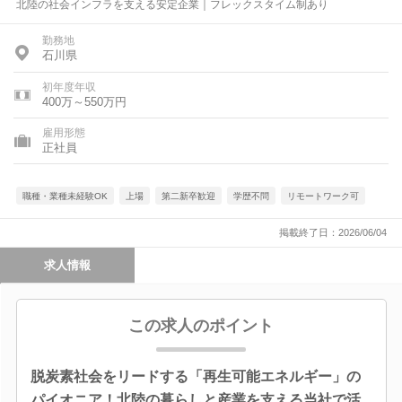
北陸の社会インフラを支える安定企業｜フレックスタイム制あり
勤務地
石川県
初年度年収
400万～550万円
雇用形態
正社員
職種・業種未経験OK
上場
第二新卒歓迎
学歴不問
リモートワーク可
掲載終了日：2026/06/04
求人情報
この求人のポイント
脱炭素社会をリードする「再生可能エネルギー」の
パイオニア！北陸の暮らしと産業を支える当社で活