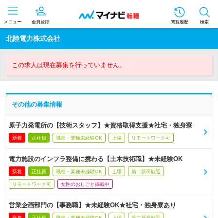
メニュー
会員登録
閲覧履歴
検索
北陸電力株式会社
この求人は現在募集を行っていません。
その他の募集情報
原子力発電所の【技術スタッフ】★資格取得支援★社宅・独身寮
新着
正社員
職種・業種未経験OK
上場
リモートワーク可
電力施設のインフラ整備に携わる【土木技術職】★未経験OK
新着
正社員
職種・業種未経験OK
上場
第二新卒歓迎
リモートワーク可
女性のおしごと掲載中
営業企画部門の【事務職】★未経験OK★社宅・独身寮あり
新着
正社員
職種・業種未経験OK
上場
第二新卒歓迎