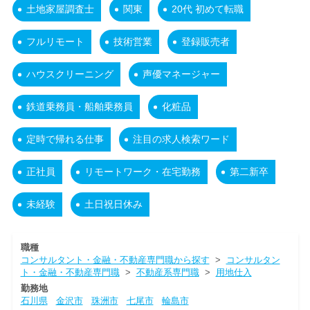
土地家屋調査士
関東
20代 初めて転職
フルリモート
技術営業
登録販売者
ハウスクリーニング
声優マネージャー
鉄道乗務員・船舶乗務員
化粧品
定時で帰れる仕事
注目の求人検索ワード
正社員
リモートワーク・在宅勤務
第二新卒
未経験
土日祝日休み
職種
コンサルタント・金融・不動産専門職から探す
>
コンサルタン
ト・金融・不動産専門職
>
不動産系専門職
>
用地仕入
勤務地
石川県
金沢市
珠洲市
七尾市
輪島市