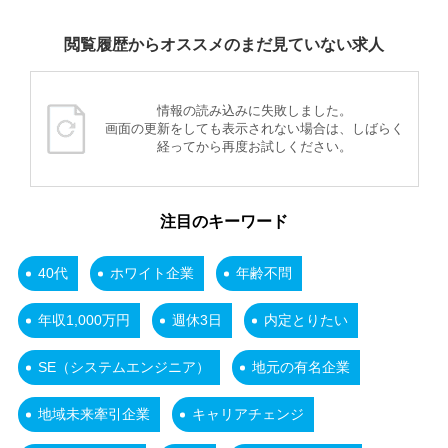
閲覧履歴からオススメのまだ見ていない求人
情報の読み込みに失敗しました。
画面の更新をしても表示されない場合は、しばらく
経ってから再度お試しください。
注目のキーワード
40代
ホワイト企業
年齢不問
年収1,000万円
週休3日
内定とりたい
SE（システムエンジニア）
地元の有名企業
地域未来牽引企業
キャリアチェンジ