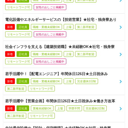
リモートワーク可
女性のおしごと掲載中
電化設備やエネルギーサービスの【技術営業】★社宅・独身寮あり
新着
正社員
職種・業種未経験OK
上場
第二新卒歓迎
リモートワーク可
女性のおしごと掲載中
社会インフラを支える【建築技術職】★未経験OK★社宅・独身寮
新着
正社員
職種・業種未経験OK
上場
第二新卒歓迎
リモートワーク可
女性のおしごと掲載中
若手活躍中！【配電エンジニア】年間休日126日★土日祝休み
新着
正社員
職種・業種未経験OK
上場
完全週休2日制
第二新卒歓迎
リモートワーク可
若手活躍中【営業企画】年間休日126日★土日祝休み★働き方改革
新着
正社員
業種未経験OK
上場
学歴不問
完全週休2日制
第二新卒歓迎
リモートワーク可