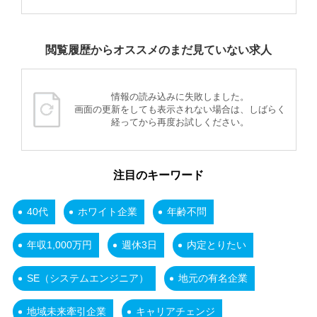
閲覧履歴からオススメのまだ見ていない求人
情報の読み込みに失敗しました。
画面の更新をしても表示されない場合は、しばらく
経ってから再度お試しください。
注目のキーワード
40代
ホワイト企業
年齢不問
年収1,000万円
週休3日
内定とりたい
SE（システムエンジニア）
地元の有名企業
地域未来牽引企業
キャリアチェンジ