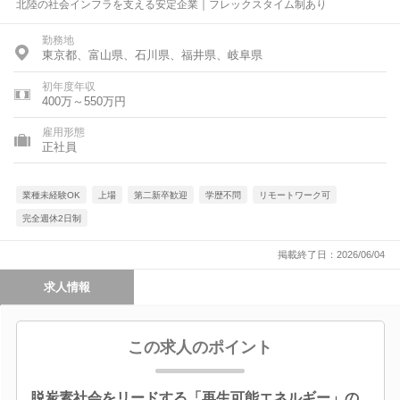
北陸の社会インフラを支える安定企業｜フレックスタイム制あり
勤務地
東京都、富山県、石川県、福井県、岐阜県
初年度年収
400万～550万円
雇用形態
正社員
業種未経験OK
上場
第二新卒歓迎
学歴不問
リモートワーク可
完全週休2日制
掲載終了日：2026/06/04
求人情報
この求人のポイント
脱炭素社会をリードする「再生可能エネルギー」の