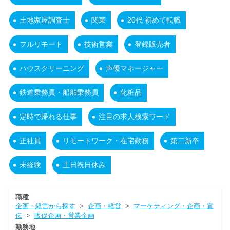
土地家屋調査士
関東
20代 初めて転職
フルリモート
技術営業
登録販売者
ハウスクリーニング
声優マネージャー
鉄道乗務員・船舶乗務員
化粧品
定時で帰れる仕事
注目の求人検索ワード
正社員
リモートワーク・在宅勤務
第二新卒
未経験
土日祝日休み
職種
企画・経営から探す
>
企画・経営
>
マーケティング・企画・宣
伝
>
販促企画・営業企画
勤務地