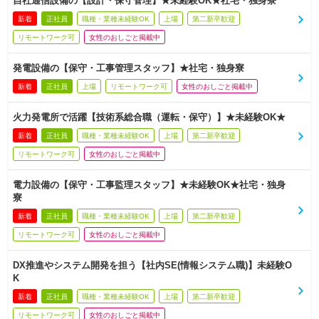
自社通信設備の【設計・保守管理】★未経験OK★社宅・独身寮
新着
正社員
職種・業種未経験OK
上場
第二新卒歓迎
リモートワーク可
女性のおしごと掲載中
発電設備の【保守・工事管理スタッフ】★社宅・独身寮
新着
正社員
上場
リモートワーク可
女性のおしごと掲載中
火力発電所で活躍【技術系総合職（運転・保守）】★未経験OK★
新着
正社員
職種・業種未経験OK
上場
第二新卒歓迎
リモートワーク可
女性のおしごと掲載中
電力設備の【保守・工事監理スタッフ】★未経験OK★社宅・独身
寮
新着
正社員
職種・業種未経験OK
上場
第二新卒歓迎
リモートワーク可
女性のおしごと掲載中
DX推進やシステム開発を担う【社内SE(情報システム職)】未経験O
K
新着
正社員
職種・業種未経験OK
上場
第二新卒歓迎
リモートワーク可
女性のおしごと掲載中