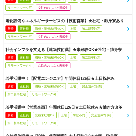
リモートワーク可
女性のおしごと掲載中
電化設備やエネルギーサービスの【技術営業】★社宅・独身寮あり
新着
正社員
職種・業種未経験OK
上場
第二新卒歓迎
リモートワーク可
女性のおしごと掲載中
社会インフラを支える【建築技術職】★未経験OK★社宅・独身寮
新着
正社員
職種・業種未経験OK
上場
第二新卒歓迎
リモートワーク可
女性のおしごと掲載中
若手活躍中！【配電エンジニア】年間休日126日★土日祝休み
新着
正社員
職種・業種未経験OK
上場
完全週休2日制
第二新卒歓迎
リモートワーク可
若手活躍中【営業企画】年間休日126日★土日祝休み★働き方改革
新着
正社員
業種未経験OK
上場
学歴不問
完全週休2日制
第二新卒歓迎
リモートワーク可