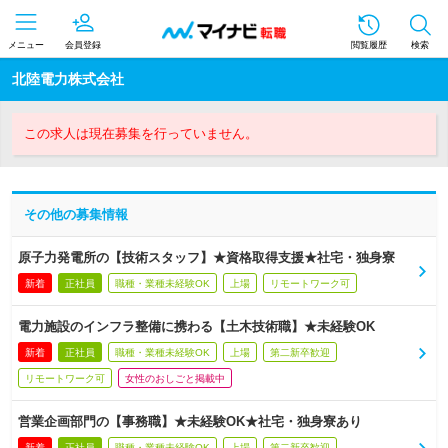
メニュー
会員登録
閲覧履歴
検索
北陸電力株式会社
この求人は現在募集を行っていません。
その他の募集情報
原子力発電所の【技術スタッフ】★資格取得支援★社宅・独身寮
新着
正社員
職種・業種未経験OK
上場
リモートワーク可
電力施設のインフラ整備に携わる【土木技術職】★未経験OK
新着
正社員
職種・業種未経験OK
上場
第二新卒歓迎
リモートワーク可
女性のおしごと掲載中
営業企画部門の【事務職】★未経験OK★社宅・独身寮あり
新着
正社員
職種・業種未経験OK
上場
第二新卒歓迎