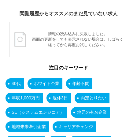
閲覧履歴からオススメのまだ見ていない求人
情報の読み込みに失敗しました。
画面の更新をしても表示されない場合は、しばらく
経ってから再度お試しください。
注目のキーワード
40代
ホワイト企業
年齢不問
年収1,000万円
週休3日
内定とりたい
SE（システムエンジニア）
地元の有名企業
地域未来牽引企業
キャリアチェンジ