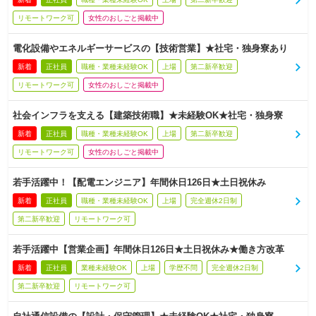
リモートワーク可
女性のおしごと掲載中
電化設備やエネルギーサービスの【技術営業】★社宅・独身寮あり
新着
正社員
職種・業種未経験OK
上場
第二新卒歓迎
リモートワーク可
女性のおしごと掲載中
社会インフラを支える【建築技術職】★未経験OK★社宅・独身寮
新着
正社員
職種・業種未経験OK
上場
第二新卒歓迎
リモートワーク可
女性のおしごと掲載中
若手活躍中！【配電エンジニア】年間休日126日★土日祝休み
新着
正社員
職種・業種未経験OK
上場
完全週休2日制
第二新卒歓迎
リモートワーク可
若手活躍中【営業企画】年間休日126日★土日祝休み★働き方改革
新着
正社員
業種未経験OK
上場
学歴不問
完全週休2日制
第二新卒歓迎
リモートワーク可