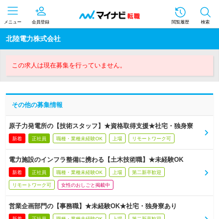
メニュー
会員登録
閲覧履歴
検索
北陸電力株式会社
この求人は現在募集を行っていません。
その他の募集情報
原子力発電所の【技術スタッフ】★資格取得支援★社宅・独身寮
新着
正社員
職種・業種未経験OK
上場
リモートワーク可
電力施設のインフラ整備に携わる【土木技術職】★未経験OK
新着
正社員
職種・業種未経験OK
上場
第二新卒歓迎
リモートワーク可
女性のおしごと掲載中
営業企画部門の【事務職】★未経験OK★社宅・独身寮あり
新着
正社員
職種・業種未経験OK
上場
第二新卒歓迎