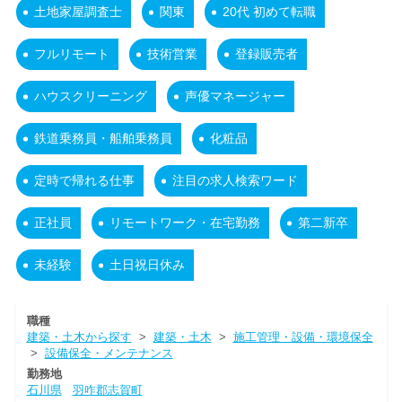
土地家屋調査士
関東
20代 初めて転職
フルリモート
技術営業
登録販売者
ハウスクリーニング
声優マネージャー
鉄道乗務員・船舶乗務員
化粧品
定時で帰れる仕事
注目の求人検索ワード
正社員
リモートワーク・在宅勤務
第二新卒
未経験
土日祝日休み
職種
建築・土木から探す
>
建築・土木
>
施工管理・設備・環境保全
>
設備保全・メンテナンス
勤務地
石川県
羽咋郡志賀町