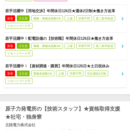
若手活躍中【用地交渉】年間休日126日★週休2日制★働き方改革
新着
正社員
職種・業種未経験OK
上場
学歴不問
第二新卒歓迎
リモートワーク可
若手活躍中！配電設備の【技術職】年間休日126日★働き方改革
新着
正社員
職種・業種未経験OK
上場
学歴不問
第二新卒歓迎
リモートワーク可
若手活躍中！【資材調達・購買】年間休日126日★土日祝休み
新着
正社員
業種未経験OK
上場
学歴不問
完全週休2日制
リモートワーク可
原子力発電所の【技術スタッフ】★資格取得支援
★社宅・独身寮
北陸電力株式会社