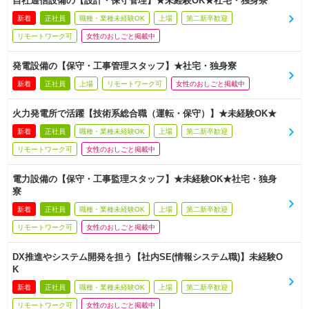
自社通信設備の【設計・保守管理】★未経験OK★社宅・独身寮
新着
正社員
職種・業種未経験OK
上場
第二新卒歓迎
リモートワーク可
女性のおしごと掲載中
発電設備の【保守・工事管理スタッフ】★社宅・独身寮
新着
正社員
上場
リモートワーク可
女性のおしごと掲載中
火力発電所で活躍【技術系総合職（運転・保守）】★未経験OK★
新着
正社員
職種・業種未経験OK
上場
第二新卒歓迎
リモートワーク可
女性のおしごと掲載中
電力設備の【保守・工事監理スタッフ】★未経験OK★社宅・独身
寮
新着
正社員
職種・業種未経験OK
上場
第二新卒歓迎
リモートワーク可
女性のおしごと掲載中
DX推進やシステム開発を担う【社内SE(情報システム職)】未経験O
K
新着
正社員
職種・業種未経験OK
上場
第二新卒歓迎
リモートワーク可
女性のおしごと掲載中