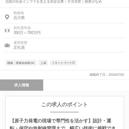
北陸の社会インフラを支える安定企業｜手当充実｜残業少なめ
勤務地
石川県
初年度年収
350万～700万円
雇用形態
正社員
職種・業種未経験OK
上場
リモートワーク可
掲載終了日：2026/07/02
求人情報
この求人のポイント
【原子力発電の現場で専門性を活かす】設計・運
転・保守や放射線管理まで、幅広い技術に挑戦でき