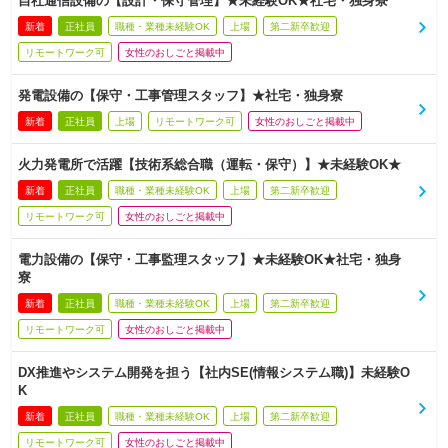
自社通信設備の【設計・保守管理】★未経験OK★社宅・独身寮
新着
正社員
職種・業種未経験OK
上場
第二新卒歓迎
リモートワーク可
女性のおしごと掲載中
発電設備の【保守・工事管理スタッフ】★社宅・独身寮
新着
正社員
上場
リモートワーク可
女性のおしごと掲載中
火力発電所で活躍【技術系総合職（運転・保守）】★未経験OK★
新着
正社員
職種・業種未経験OK
上場
第二新卒歓迎
リモートワーク可
女性のおしごと掲載中
電力設備の【保守・工事監理スタッフ】★未経験OK★社宅・独身
寮
新着
正社員
職種・業種未経験OK
上場
第二新卒歓迎
リモートワーク可
女性のおしごと掲載中
DX推進やシステム開発を担う【社内SE(情報システム職)】未経験O
K
新着
正社員
職種・業種未経験OK
上場
第二新卒歓迎
リモートワーク可
女性のおしごと掲載中