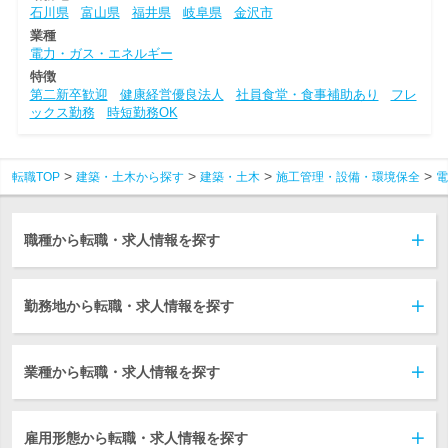
石川県
富山県
福井県
岐阜県
金沢市
業種
電力・ガス・エネルギー
特徴
第二新卒歓迎
健康経営優良法人
社員食堂・食事補助あり
フレ
ックス勤務
時短勤務OK
転職TOP
建築・土木から探す
建築・土木
施工管理・設備・環境保全
電
職種から転職・求人情報を探す
勤務地から転職・求人情報を探す
業種から転職・求人情報を探す
雇用形態から転職・求人情報を探す