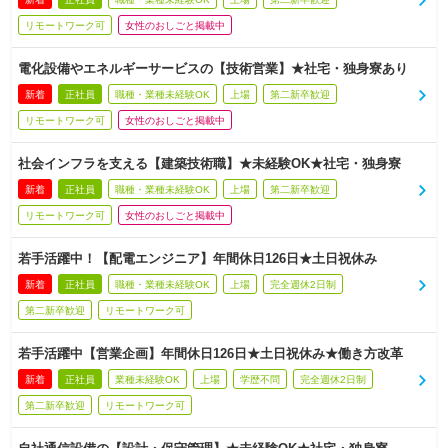
リモートワーク可
女性のおしごと掲載中
電化設備やエネルギーサービスの【技術営業】★社宅・独身寮あり
新着
正社員
職種・業種未経験OK
上場
第二新卒歓迎
リモートワーク可
女性のおしごと掲載中
社会インフラを支える【建築技術職】★未経験OK★社宅・独身寮
新着
正社員
職種・業種未経験OK
上場
第二新卒歓迎
リモートワーク可
女性のおしごと掲載中
若手活躍中！【配電エンジニア】年間休日126日★土日祝休み
新着
正社員
職種・業種未経験OK
上場
完全週休2日制
第二新卒歓迎
リモートワーク可
若手活躍中【営業企画】年間休日126日★土日祝休み★働き方改革
新着
正社員
業種未経験OK
上場
学歴不問
完全週休2日制
第二新卒歓迎
リモートワーク可