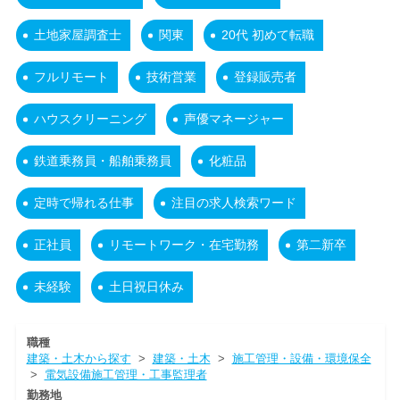
土地家屋調査士
関東
20代 初めて転職
フルリモート
技術営業
登録販売者
ハウスクリーニング
声優マネージャー
鉄道乗務員・船舶乗務員
化粧品
定時で帰れる仕事
注目の求人検索ワード
正社員
リモートワーク・在宅勤務
第二新卒
未経験
土日祝日休み
職種
建築・土木から探す
>
建築・土木
>
施工管理・設備・環境保全
>
電気設備施工管理・工事監理者
勤務地