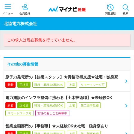
メニュー
会員登録
閲覧履歴
検索
北陸電力株式会社
この求人は現在募集を行っていません。
その他の募集情報
原子力発電所の【技術スタッフ】★資格取得支援★社宅・独身寮
新着
正社員
職種・業種未経験OK
上場
リモートワーク可
電力施設のインフラ整備に携わる【土木技術職】★未経験OK
新着
正社員
職種・業種未経験OK
上場
第二新卒歓迎
リモートワーク可
女性のおしごと掲載中
営業企画部門の【事務職】★未経験OK★社宅・独身寮あり
新着
正社員
職種・業種未経験OK
上場
第二新卒歓迎