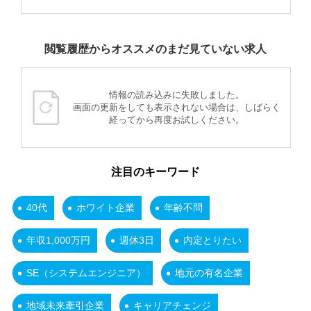
閲覧履歴からオススメのまだ見ていない求人
情報の読み込みに失敗しました。
画面の更新をしても表示されない場合は、しばらく
経ってから再度お試しください。
注目のキーワード
40代
ホワイト企業
年齢不問
年収1,000万円
週休3日
内定とりたい
SE（システムエンジニア）
地元の有名企業
地域未来牽引企業
キャリアチェンジ