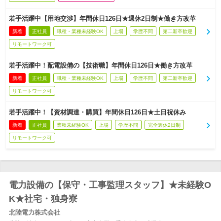
若手活躍中【用地交渉】年間休日126日★週休2日制★働き方改革
新着
正社員
職種・業種未経験OK
上場
学歴不問
第二新卒歓迎
リモートワーク可
若手活躍中！配電設備の【技術職】年間休日126日★働き方改革
新着
正社員
職種・業種未経験OK
上場
学歴不問
第二新卒歓迎
リモートワーク可
若手活躍中！【資材調達・購買】年間休日126日★土日祝休み
新着
正社員
業種未経験OK
上場
学歴不問
完全週休2日制
リモートワーク可
電力設備の【保守・工事監理スタッフ】★未経験O
K★社宅・独身寮
北陸電力株式会社