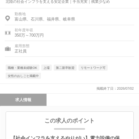
北陸の社会インフラを支える安定企業｜手当充実｜残業少なめ
勤務地
富山県、石川県、福井県、岐阜県
初年度年収
350万～700万円
雇用形態
正社員
職種・業種未経験OK
上場
第二新卒歓迎
リモートワーク可
女性のおしごと掲載中
掲載終了日：2026/07/02
求人情報
この求人のポイント
【社会インフラを支えるやりがい】電力設備の保