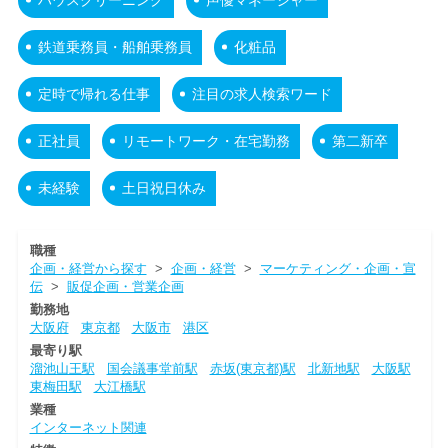
鉄道乗務員・船舶乗務員
化粧品
定時で帰れる仕事
注目の求人検索ワード
正社員
リモートワーク・在宅勤務
第二新卒
未経験
土日祝日休み
職種
企画・経営から探す
>
企画・経営
>
マーケティング・企画・宣
伝
>
販促企画・営業企画
勤務地
大阪府
東京都
大阪市
港区
最寄り駅
溜池山王駅
国会議事堂前駅
赤坂(東京都)駅
北新地駅
大阪駅
東梅田駅
大江橋駅
業種
インターネット関連