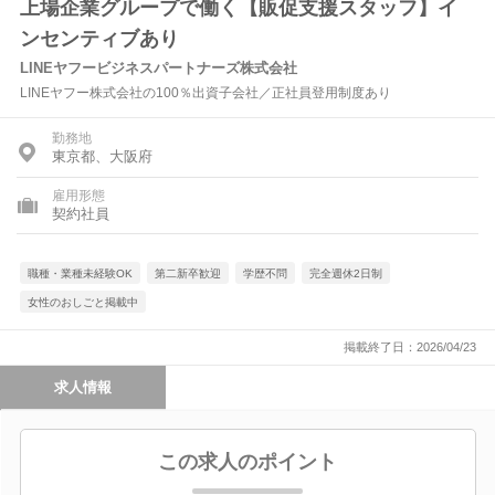
上場企業グループで働く【販促支援スタッフ】イ
ンセンティブあり
LINEヤフービジネスパートナーズ株式会社
LINEヤフー株式会社の100％出資子会社／正社員登用制度あり
勤務地
東京都、大阪府
雇用形態
契約社員
職種・業種未経験OK
第二新卒歓迎
学歴不問
完全週休2日制
女性のおしごと掲載中
掲載終了日：2026/04/23
求人情報
この求人のポイント