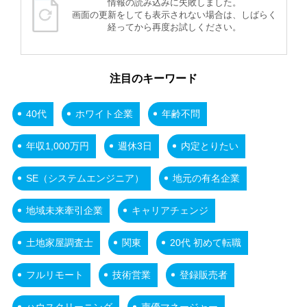
情報の読み込みに失敗しました。
画面の更新をしても表示されない場合は、しばらく
経ってから再度お試しください。
注目のキーワード
40代
ホワイト企業
年齢不問
年収1,000万円
週休3日
内定とりたい
SE（システムエンジニア）
地元の有名企業
地域未来牽引企業
キャリアチェンジ
土地家屋調査士
関東
20代 初めて転職
フルリモート
技術営業
登録販売者
ハウスクリーニング
声優マネージャー