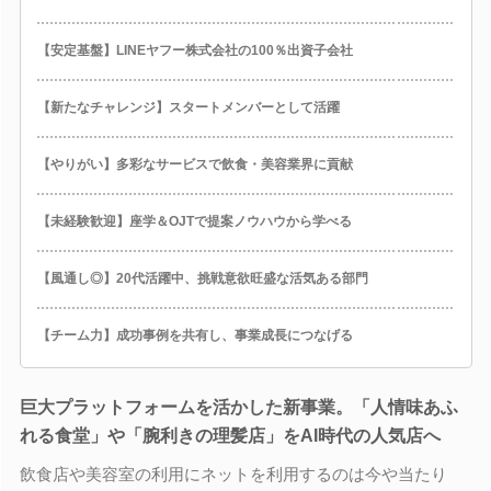
【安定基盤】LINEヤフー株式会社の100％出資子会社
【新たなチャレンジ】スタートメンバーとして活躍
【やりがい】多彩なサービスで飲食・美容業界に貢献
【未経験歓迎】座学＆OJTで提案ノウハウから学べる
【風通し◎】20代活躍中、挑戦意欲旺盛な活気ある部門
【チーム力】成功事例を共有し、事業成長につなげる
巨大プラットフォームを活かした新事業。「人情味あふ
れる食堂」や「腕利きの理髪店」をAI時代の人気店へ
飲食店や美容室の利用にネットを利用するのは今や当たり