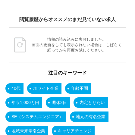
閲覧履歴からオススメのまだ見ていない求人
情報の読み込みに失敗しました。
画面の更新をしても表示されない場合は、しばらく
経ってから再度お試しください。
注目のキーワード
40代
ホワイト企業
年齢不問
年収1,000万円
週休3日
内定とりたい
SE（システムエンジニア）
地元の有名企業
地域未来牽引企業
キャリアチェンジ