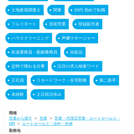
土地家屋調査士
関東
20代 初めて転職
フルリモート
技術営業
登録販売者
ハウスクリーニング
声優マネージャー
鉄道乗務員・船舶乗務員
化粧品
定時で帰れる仕事
注目の求人検索ワード
正社員
リモートワーク・在宅勤務
第二新卒
未経験
土日祝日休み
職種
営業から探す
>
営業
>
営業・代理店営業・ルートセールス・
MR
>
ルートセールス・渉外・外商
勤務地