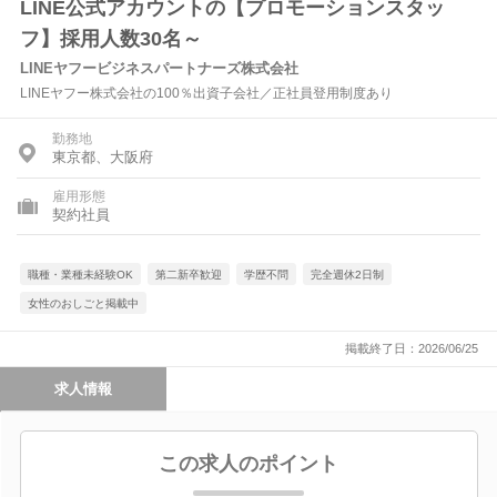
LINE公式アカウントの【プロモーションスタッ
フ】採用人数30名～
LINEヤフービジネスパートナーズ株式会社
LINEヤフー株式会社の100％出資子会社／正社員登用制度あり
勤務地
東京都、大阪府
雇用形態
契約社員
職種・業種未経験OK
第二新卒歓迎
学歴不問
完全週休2日制
女性のおしごと掲載中
掲載終了日：2026/06/25
求人情報
この求人のポイント