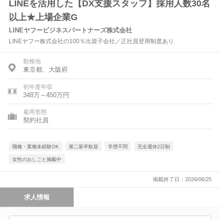
LINEを活用した【DX支援スタッフ】採用人数30名
以上★上場企業G
LINEヤフービジネスパートナーズ株式会社
LINEヤフー株式会社の100％出資子会社／正社員登用制度あり
勤務地
東京都、大阪府
初年度年収
348万～450万円
雇用形態
契約社員
職種・業種未経験OK
第二新卒歓迎
学歴不問
完全週休2日制
女性のおしごと掲載中
掲載終了日：2026/06/25
求人情報