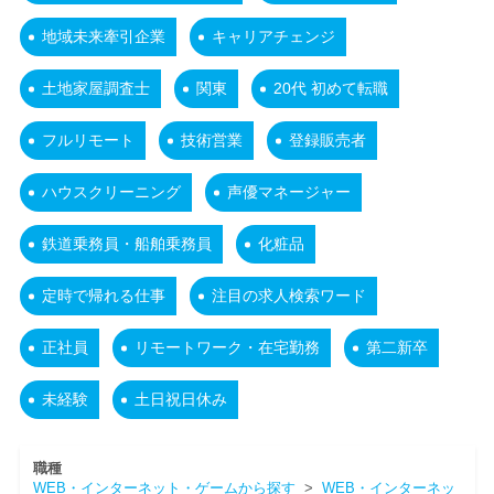
地域未来牽引企業
キャリアチェンジ
土地家屋調査士
関東
20代 初めて転職
フルリモート
技術営業
登録販売者
ハウスクリーニング
声優マネージャー
鉄道乗務員・船舶乗務員
化粧品
定時で帰れる仕事
注目の求人検索ワード
正社員
リモートワーク・在宅勤務
第二新卒
未経験
土日祝日休み
職種
WEB・インターネット・ゲームから探す
>
WEB・インターネッ