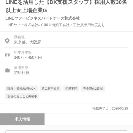
LINEを活用した【DX支援スタッフ】採用人数30名
以上★上場企業G
LINEヤフービジネスパートナーズ株式会社
LINEヤフー株式会社の100％出資子会社／正社員登用制度あり
勤務地
東京都、大阪府
初年度年収
348万～450万円
雇用形態
契約社員
職種・業種未経験OK
第二新卒歓迎
学歴不問
完全週休2日制
女性のおしごと掲載中
掲載終了日：2026/06/25
求人情報