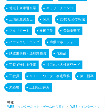
地域未来牽引企業
キャリアチェンジ
土地家屋調査士
関東
20代 初めて転職
フルリモート
技術営業
登録販売者
ハウスクリーニング
声優マネージャー
鉄道乗務員・船舶乗務員
化粧品
定時で帰れる仕事
注目の求人検索ワード
正社員
リモートワーク・在宅勤務
第二新卒
未経験
土日祝日休み
職種
WEB・インターネット・ゲームから探す
>
WEB・インターネッ